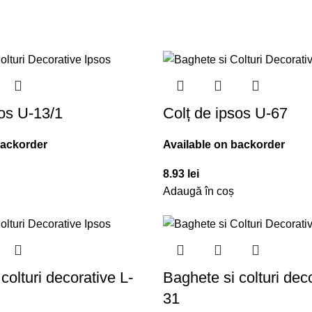
sos U-13/1
Colț de ipsos U-67
backorder
Available on backorder
8.93
lei
Adaugă în coș
colturi decorative L-
Baghete si colturi dec
31