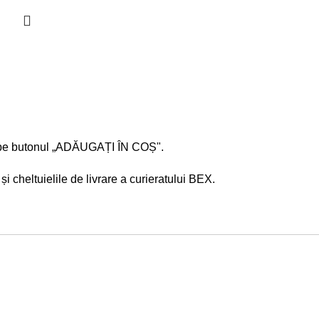
are pe butonul „ADĂUGAȚI ÎN COȘ".
i cheltuielile de livrare a curieratului BEX.