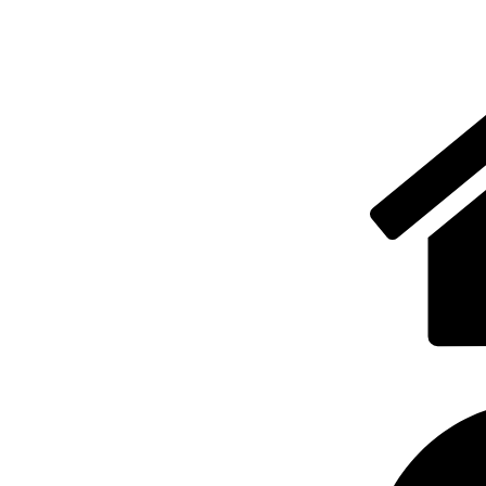
E-STORE
GALERIE
DESPRE NOI
DESCĂRCĂRI
CONTACT
TERMENI DE UTILIZARE
POLITICA DE CONFIDENȚIALITATE
CONTUL MEU
PORTI PRO A