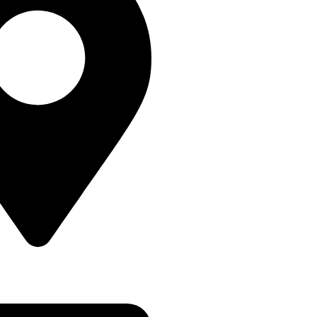
ETULUI NR 11B DROBETA
IN , MEHEDINTI