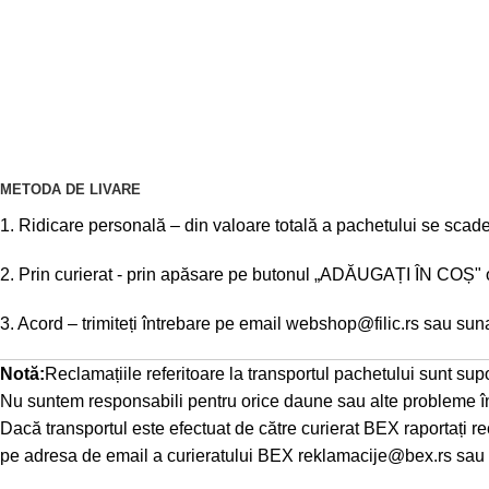
METODA DE LIVARE
1. Ridicare personală – din valoare totală a pachetului se sca
2. Prin curierat - prin apăsare pe butonul „ADĂUGAȚI ÎN COȘ" obți
3. Acord – trimiteți întrebare pe email
webshop@filic.rs
sau suna
Notă:
Reclamațiile referitoare la transportul pachetului sunt supo
Nu suntem responsabili pentru orice daune sau alte probleme în 
Dacă transportul este efectuat de către curierat BEX raportați 
pe adresa de email a curieratului BEX
reklamacije@bex.rs
sau 