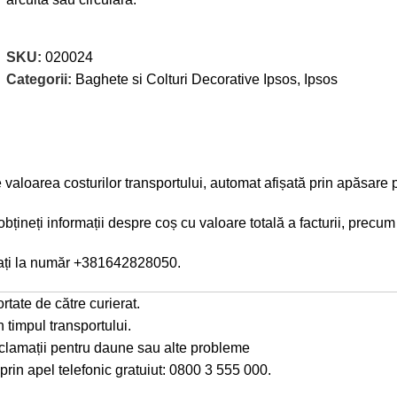
SKU:
020024
Categorii:
Baghete si Colturi Decorative Ipsos
,
Ipsos
de valoarea costurilor transportului, automat afișată prin apăs
neți informații despre coș cu valoare totală a facturii, precum ș
ți la număr
+381642828050
.
rtate de către curierat.
timpul transportului.
reclamații pentru daune sau alte probleme
prin apel telefonic gratuiut: 0800 3 555 000.