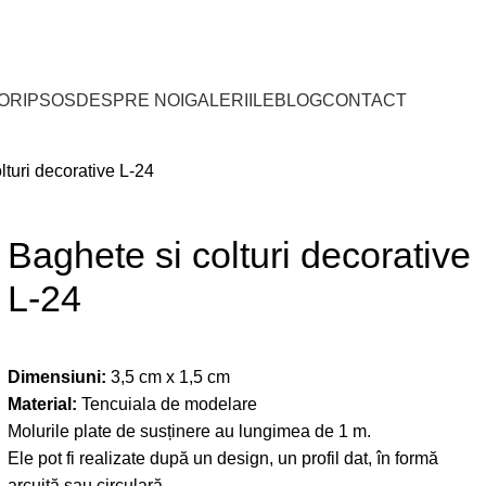
TORI ȘI DISTRIBUITORI PE TERITORIUL ROMÂNI
IOR
IPSOS
DESPRE NOI
GALERIILE
BLOG
CONTACT
lturi decorative L-24
Baghete si colturi decorative
L-24
Dimensiuni:
3,5 cm x 1,5 cm
Material:
Tencuiala de modelare
Molurile plate de susținere au lungimea de 1 m.
Ele pot fi realizate după un design, un profil dat, în formă
arcuită sau circulară.