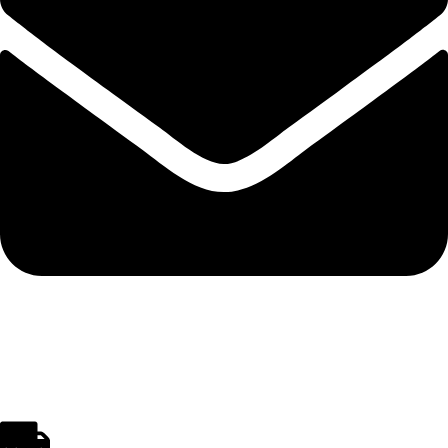
polistirenpro@yahoo.com