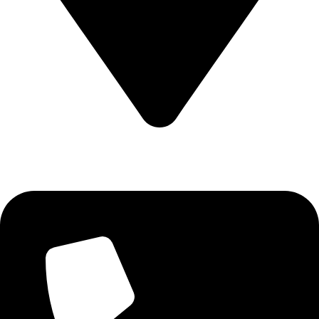
CALEA CERNETULUI NR 11B DROBETA TURNU SEVERIN
, MEHEDINTI