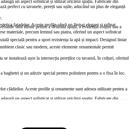
daugă un aspect sofisticat și stilizat oricărui spațiu. Fabricate din
rează perfect cu tavanele, pereții sau ușile, aducând un plus de eleganță
e.
stetica fațadelor. Aceste profile oferă un finisaj elegant și rafinat
satile sunt ideale pentru a delimita spații, a evidenția colțuri sau a
verse materiale, precum lemnul sau piatra, oferind un aspect sofisticat
cuială specială pentru a spori rezistența la apă și impact. Designul liniar
un ambient clasic sau modern, aceste elemente ornamentale permit
e instalează ușor la intersecția pereților cu tavanul, în colțuri, oferind
a baghetei și un adeziv special pentru polistiren pentru a o fixa în loc.
lor clădirilor. Aceste profile și ornamente sunt adesea utilizate pentru a
daugă un aspect sofisticat și stilizat oricărui spațiu. Fabricate din
rează perfect cu tavanele, pereții sau ușile, aducând un plus de eleganță
ii climatice dure. După aplicare, profilele sunt acoperite cu o tencuială
re combină eleganța și modernitatea, creând interes vizual. Poți să