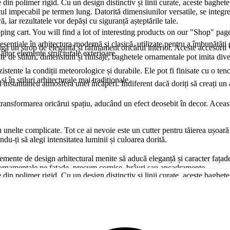
n polimer rigid. Cu un design distinctiv și linii curate, aceste baghete a
ectul impecabil pe termen lung. Datorită dimensiunilor versatile, se integ
, iar rezultatele vor depăși cu siguranță așteptările tale.
ng cart. You will find a lot of interesting products on our "Shop" pag
esențiale în arhitectura modernă și clasică, utilizate pentru a îmbunătăți e
un strop de eleganță și rafinament oricărui interior. Aceste accesorii ver
u altor elemente structurale exterioare.
ate de stiluri, dimensiuni și finisaje, baghetele ornamentale pot imita di
zistente la condiții meteorologice și durabile. Ele pot fi finisate cu o ten
i în stiluri arhitecturale mai tradiționale.
nd instantaneu atmosfera unei încăperi. Indiferent dacă doriți să creați 
nsformarea oricărui spațiu, aducând un efect deosebit în decor. Aceasta s
u unelte complicate. Tot ce ai nevoie este un cutter pentru tăierea ușoară 
du-ți să alegi intensitatea luminii și culoarea dorită.
lemente de design arhitectural menite să aducă eleganță și caracter fațade
alii ornamentale pe fațade, precum cornișe, brâuri sau ancadramente.
n polimer rigid. Cu un design distinctiv și linii curate, aceste baghete a
ectul impecabil pe termen lung. Datorită dimensiunilor versatile, se integ
i rezistent la intemperii, oferind o durabilitate ridicată chiar și în condiț
, iar rezultatele vor depăși cu siguranță așteptările tale.
 la impact.
 un punct de interes vizual, dar oferi camerei tale o dimensiune unică ca