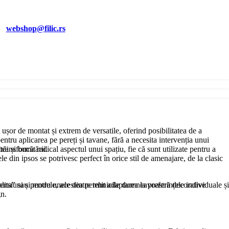
EI
webshop@filic.rs
 ușor de montat și extrem de versatile, oferind posibilitatea de a
entru aplicarea pe pereți și tavane, fără a necesita intervenția unui
băi și bucătării.
transforma radical aspectul unui spațiu, fie că sunt utilizate pentru a
le din ipsos se potrivesc perfect în orice stil de amenajare, de la clasic
avalita” sau pentru unele dintre tehnicile dumneavoastră decorative
nsiuni și modele, acestea permit adaptarea la preferințele individuale și
gn.