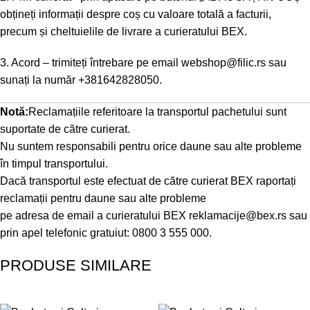
obțineți informații despre coș cu valoare totală a facturii,
precum și cheltuielile de livrare a curieratului BEX.
3. Acord – trimiteți întrebare pe email
webshop@filic.rs
sau
sunați la număr
+381642828050
.
Notă:
Reclamațiile referitoare la transportul pachetului sunt
suportate de către curierat.
Nu suntem responsabili pentru orice daune sau alte probleme
în timpul transportului.
Dacă transportul este efectuat de către curierat BEX raportați
reclamații pentru daune sau alte probleme
pe adresa de email a curieratului BEX
reklamacije@bex.rs
sau
prin apel telefonic gratuiut: 0800 3 555 000.
PRODUSE SIMILARE