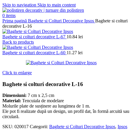
Skip to navigation
Skip to main content
0
items
Prima pagină
Baghete si Colturi Decorative Ipsos
Baghete si colturi
decorative L-16
Baghete si colturi decorative L-67
10.84
lei
Back to products
Baghete si colturi decorative L-60
11.27
lei
Click to enlarge
Baghete si colturi decorative L-16
Dimensiuni:
7 cm x 2,5 cm
Material:
Tencuiala de modelare
Molurile plate de susținere au lungimea de 1 m.
Ele pot fi realizate după un design, un profil dat, în formă arcuită sau
circulară.
SKU:
020017
Categorii:
Baghete si Colturi Decorative Ipsos
,
Ipsos