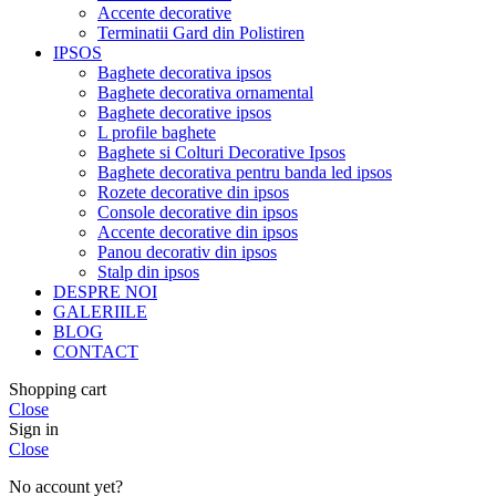
Accente decorative
Terminatii Gard din Polistiren
IPSOS
Baghete decorativa ipsos
Baghete decorativa ornamental
Baghete decorative ipsos
L profile baghete
Baghete si Colturi Decorative Ipsos
Baghete decorativa pentru banda led ipsos
Rozete decorative din ipsos
Console decorative din ipsos
Accente decorative din ipsos
Panou decorativ din ipsos
Stalp din ipsos
DESPRE NOI
GALERIILE
BLOG
CONTACT
Shopping cart
Close
Sign in
Close
No account yet?