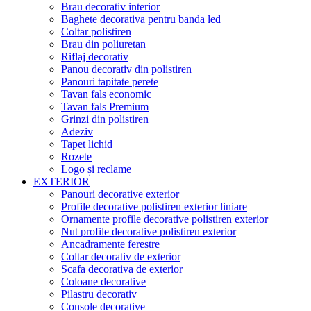
Brau decorativ interior
Baghete decorativa pentru banda led
Coltar polistiren
Brau din poliuretan
Riflaj decorativ
Panou decorativ din polistiren
Panouri tapitate perete
Tavan fals economic
Tavan fals Premium
Grinzi din polistiren
Adeziv
Tapet lichid
Rozete
Logo și reclame
EXTERIOR
Panouri decorative exterior
Profile decorative polistiren exterior liniare
Ornamente profile decorative polistiren exterior
Nut profile decorative polistiren exterior
Ancadramente ferestre
Coltar decorativ de exterior
Scafa decorativa de exterior
Coloane decorative
Pilastru decorativ
Console decorative