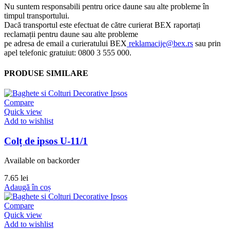
Nu suntem responsabili pentru orice daune sau alte probleme în
timpul transportului.
Dacă transportul este efectuat de către curierat BEX raportați
reclamații pentru daune sau alte probleme
pe adresa de email a curieratului BEX
reklamacije@bex.rs
sau prin
apel telefonic gratuiut: 0800 3 555 000.
PRODUSE SIMILARE
Compare
Quick view
Add to wishlist
Colț de ipsos U-11/1
Available on backorder
7.65
lei
Adaugă în coș
Compare
Quick view
Add to wishlist