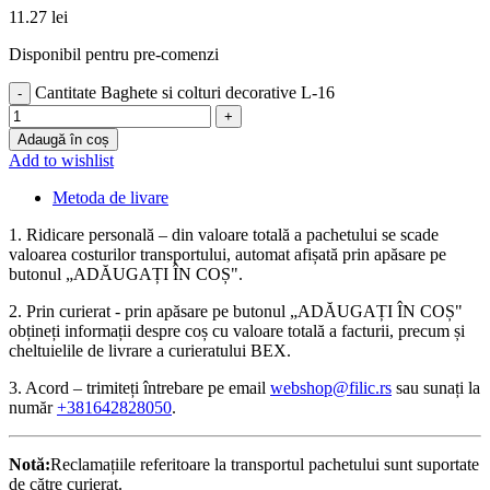
11.27
lei
Disponibil pentru pre-comenzi
Cantitate Baghete si colturi decorative L-16
Adaugă în coș
Add to wishlist
Metoda de livare
1. Ridicare personală – din valoare totală a pachetului se scade
valoarea costurilor transportului, automat afișată prin apăsare pe
butonul „ADĂUGAȚI ÎN COȘ".
2. Prin curierat - prin apăsare pe butonul „ADĂUGAȚI ÎN COȘ"
obțineți informații despre coș cu valoare totală a facturii, precum și
cheltuielile de livrare a curieratului BEX.
3. Acord – trimiteți întrebare pe email
webshop@filic.rs
sau sunați la
număr
+381642828050
.
Notă:
Reclamațiile referitoare la transportul pachetului sunt suportate
de către curierat.