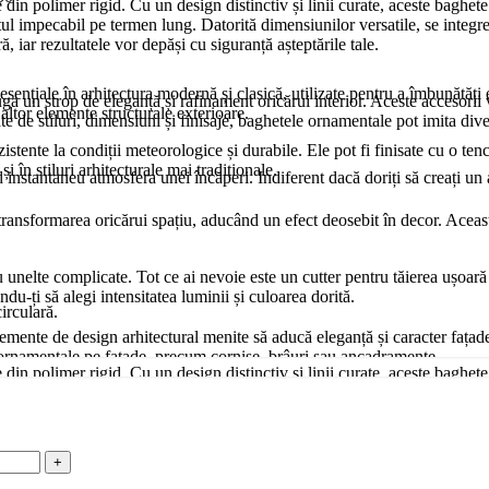
n polimer rigid. Cu un design distinctiv și linii curate, aceste baghete a
ectul impecabil pe termen lung. Datorită dimensiunilor versatile, se integ
, iar rezultatele vor depăși cu siguranță așteptările tale.
esențiale în arhitectura modernă și clasică, utilizate pentru a îmbunătăți e
un strop de eleganță și rafinament oricărui interior. Aceste accesorii ver
u altor elemente structurale exterioare.
ate de stiluri, dimensiuni și finisaje, baghetele ornamentale pot imita di
zistente la condiții meteorologice și durabile. Ele pot fi finisate cu o ten
i în stiluri arhitecturale mai tradiționale.
nd instantaneu atmosfera unei încăperi. Indiferent dacă doriți să creați 
nsformarea oricărui spațiu, aducând un efect deosebit în decor. Aceasta s
u unelte complicate. Tot ce ai nevoie este un cutter pentru tăierea ușoară 
du-ți să alegi intensitatea luminii și culoarea dorită.
irculară.
lemente de design arhitectural menite să aducă eleganță și caracter fațade
alii ornamentale pe fațade, precum cornișe, brâuri sau ancadramente.
n polimer rigid. Cu un design distinctiv și linii curate, aceste baghete a
ectul impecabil pe termen lung. Datorită dimensiunilor versatile, se integ
i rezistent la intemperii, oferind o durabilitate ridicată chiar și în condiț
, iar rezultatele vor depăși cu siguranță așteptările tale.
 la impact.
 un punct de interes vizual, dar oferi camerei tale o dimensiune unică ca