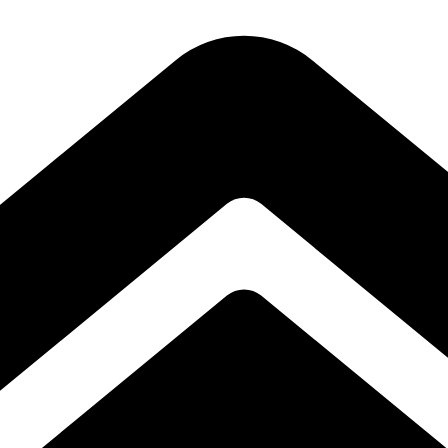
n polimer rigid. Cu un design distinctiv și linii curate, aceste baghete a
ectul impecabil pe termen lung. Datorită dimensiunilor versatile, se integ
, iar rezultatele vor depăși cu siguranță așteptările tale.