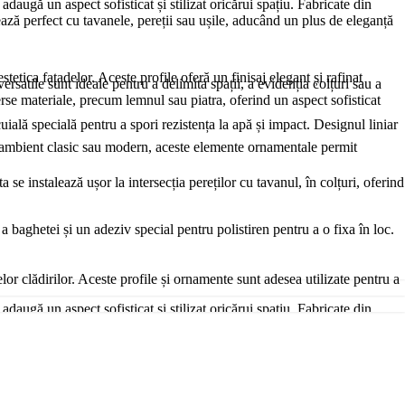
daugă un aspect sofisticat și stilizat oricărui spațiu. Fabricate din
rează perfect cu tavanele, pereții sau ușile, aducând un plus de eleganță
stetica fațadelor. Aceste profile oferă un finisaj elegant și rafinat
satile sunt ideale pentru a delimita spații, a evidenția colțuri sau a
verse materiale, precum lemnul sau piatra, oferind un aspect sofisticat
cuială specială pentru a spori rezistența la apă și impact. Designul liniar
un ambient clasic sau modern, aceste elemente ornamentale permit
e instalează ușor la intersecția pereților cu tavanul, în colțuri, oferind
a baghetei și un adeziv special pentru polistiren pentru a o fixa în loc.
lor clădirilor. Aceste profile și ornamente sunt adesea utilizate pentru a
daugă un aspect sofisticat și stilizat oricărui spațiu. Fabricate din
rează perfect cu tavanele, pereții sau ușile, aducând un plus de eleganță
ii climatice dure. După aplicare, profilele sunt acoperite cu o tencuială
re combină eleganța și modernitatea, creând interes vizual. Poți să