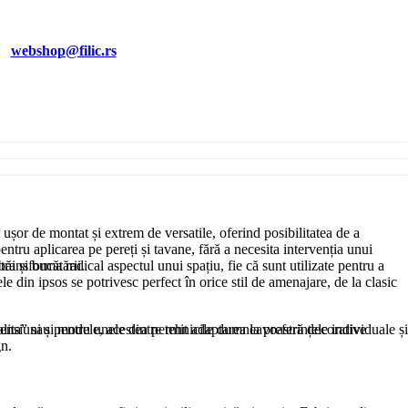
EI
webshop@filic.rs
 ușor de montat și extrem de versatile, oferind posibilitatea de a
entru aplicarea pe pereți și tavane, fără a necesita intervenția unui
băi și bucătării.
transforma radical aspectul unui spațiu, fie că sunt utilizate pentru a
le din ipsos se potrivesc perfect în orice stil de amenajare, de la clasic
avalita” sau pentru unele dintre tehnicile dumneavoastră decorative
nsiuni și modele, acestea permit adaptarea la preferințele individuale și
gn.