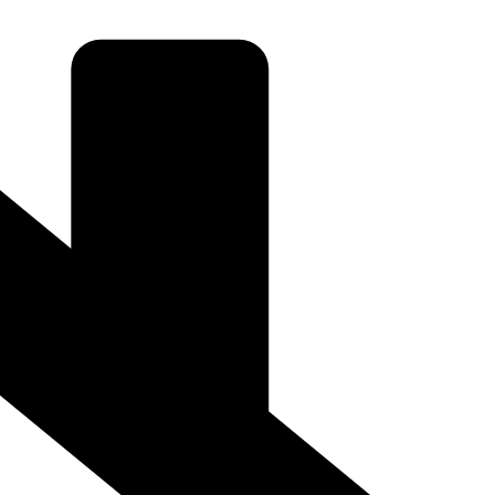
daugă un aspect sofisticat și stilizat oricărui spațiu. Fabricate din
rează perfect cu tavanele, pereții sau ușile, aducând un plus de eleganță