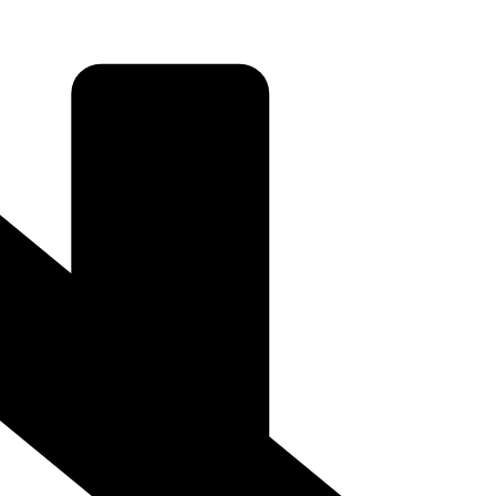
daugă un aspect sofisticat și stilizat oricărui spațiu. Fabricate din
rează perfect cu tavanele, pereții sau ușile, aducând un plus de eleganță