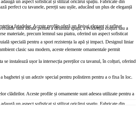
daugă un aspect sofisticat și stilizat oricărui spațiu. Fabricate din
rează perfect cu tavanele, pereții sau ușile, aducând un plus de eleganță
stetica fațadelor. Aceste profile oferă un finisaj elegant și rafinat
satile sunt ideale pentru a delimita spații, a evidenția colțuri sau a
verse materiale, precum lemnul sau piatra, oferind un aspect sofisticat
cuială specială pentru a spori rezistența la apă și impact. Designul liniar
un ambient clasic sau modern, aceste elemente ornamentale permit
e instalează ușor la intersecția pereților cu tavanul, în colțuri, oferind
a baghetei și un adeziv special pentru polistiren pentru a o fixa în loc.
lor clădirilor. Aceste profile și ornamente sunt adesea utilizate pentru a
daugă un aspect sofisticat și stilizat oricărui spațiu. Fabricate din
rează perfect cu tavanele, pereții sau ușile, aducând un plus de eleganță
ii climatice dure. După aplicare, profilele sunt acoperite cu o tencuială
re combină eleganța și modernitatea, creând interes vizual. Poți să