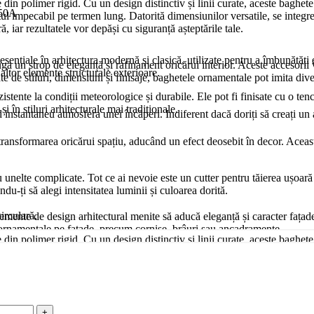
n polimer rigid. Cu un design distinctiv și linii curate, aceste baghete a
-50A
ectul impecabil pe termen lung. Datorită dimensiunilor versatile, se integ
, iar rezultatele vor depăși cu siguranță așteptările tale.
esențiale în arhitectura modernă și clasică, utilizate pentru a îmbunătăți e
un strop de eleganță și rafinament oricărui interior. Aceste accesorii ver
u altor elemente structurale exterioare.
ate de stiluri, dimensiuni și finisaje, baghetele ornamentale pot imita di
zistente la condiții meteorologice și durabile. Ele pot fi finisate cu o ten
i în stiluri arhitecturale mai tradiționale.
nd instantaneu atmosfera unei încăperi. Indiferent dacă doriți să creați 
nsformarea oricărui spațiu, aducând un efect deosebit în decor. Aceasta s
u unelte complicate. Tot ce ai nevoie este un cutter pentru tăierea ușoară 
du-ți să alegi intensitatea luminii și culoarea dorită.
irculară.
lemente de design arhitectural menite să aducă eleganță și caracter fațade
alii ornamentale pe fațade, precum cornișe, brâuri sau ancadramente.
n polimer rigid. Cu un design distinctiv și linii curate, aceste baghete a
ectul impecabil pe termen lung. Datorită dimensiunilor versatile, se integ
i rezistent la intemperii, oferind o durabilitate ridicată chiar și în condiț
, iar rezultatele vor depăși cu siguranță așteptările tale.
 la impact.
 un punct de interes vizual, dar oferi camerei tale o dimensiune unică ca