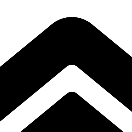
n polimer rigid. Cu un design distinctiv și linii curate, aceste baghete a
ectul impecabil pe termen lung. Datorită dimensiunilor versatile, se integ
, iar rezultatele vor depăși cu siguranță așteptările tale.