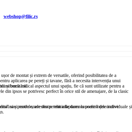
EI
webshop@filic.rs
 ușor de montat și extrem de versatile, oferind posibilitatea de a
entru aplicarea pe pereți și tavane, fără a necesita intervenția unui
băi și bucătării.
transforma radical aspectul unui spațiu, fie că sunt utilizate pentru a
le din ipsos se potrivesc perfect în orice stil de amenajare, de la clasic
avalita” sau pentru unele dintre tehnicile dumneavoastră decorative
nsiuni și modele, acestea permit adaptarea la preferințele individuale și
gn.