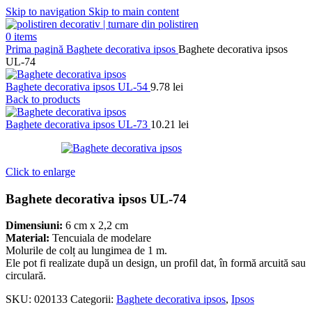
Skip to navigation
Skip to main content
0
items
Prima pagină
Baghete decorativa ipsos
Baghete decorativa ipsos
UL-74
Baghete decorativa ipsos UL-54
9.78
lei
Back to products
Baghete decorativa ipsos UL-73
10.21
lei
Click to enlarge
Baghete decorativa ipsos UL-74
Dimensiuni:
6 cm x 2,2 cm
Material:
Tencuiala de modelare
Molurile de colț au lungimea de 1 m.
Ele pot fi realizate după un design, un profil dat, în formă arcuită sau
circulară.
SKU:
020133
Categorii:
Baghete decorativa ipsos
,
Ipsos