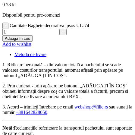
9.78
lei
Disponibil pentru pre-comenzi
Cantitate Baghete decorativa ipsos UL-74
Adaugă în coș
Add to wishlist
Metoda de livare
1. Ridicare personală – din valoare totală a pachetului se scade
valoarea costurilor transportului, automat afișată prin apăsare pe
butonul „ADĂUGAȚI ÎN COȘ".
2. Prin curierat - prin apăsare pe butonul „ADĂUGAȚI ÎN COȘ"
obțineți informații despre coș cu valoare totală a facturii, precum și
cheltuielile de livrare a curieratului BEX.
3. Acord – trimiteți întrebare pe email
webshop@filic.rs
sau sunați la
număr
+381642828050
.
Notă:
Reclamațiile referitoare la transportul pachetului sunt suportate
de către curierat.