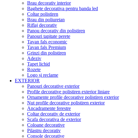
Brau decorativ interior
Baghete decorativa pentru banda led
Coltar polistiren
Brau din poliuretan
Riflaj decorativ
Panou decorativ din polistiren
Panouri tapitate perete
Tavan fals economic
Tavan fals Premium
Grinzi din polistiren
Adeziv
Tapet lichid
Rozete
Logo și reclame
EXTERIOR
Panouri decorative exterior
Profile decorative polistiren exterior liniare
Ornamente profile decorative polistiren exterior
Nut profile decorative polistiren exterior
Ancadramente ferestre
Coltar decorativ de exterior
Scafa decorativa de exterior
Coloane decorative
Pilastru decorativ
Console decorative