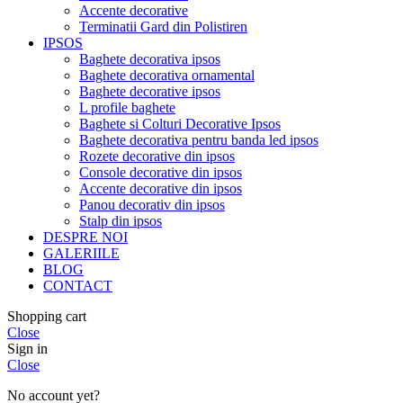
Accente decorative
Terminatii Gard din Polistiren
IPSOS
Baghete decorativa ipsos
Baghete decorativa ornamental
Baghete decorative ipsos
L profile baghete
Baghete si Colturi Decorative Ipsos
Baghete decorativa pentru banda led ipsos
Rozete decorative din ipsos
Console decorative din ipsos
Accente decorative din ipsos
Panou decorativ din ipsos
Stalp din ipsos
DESPRE NOI
GALERIILE
BLOG
CONTACT
Shopping cart
Close
Sign in
Close
No account yet?