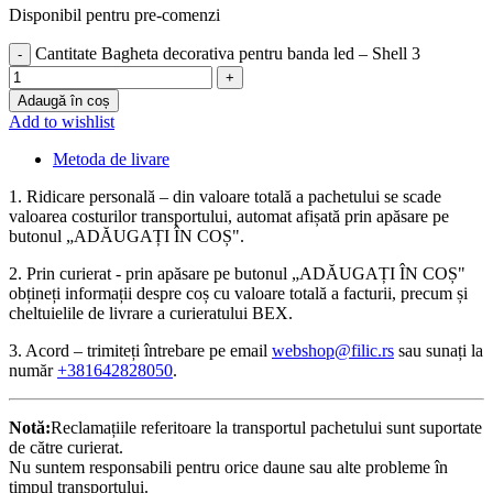
Disponibil pentru pre-comenzi
Cantitate Bagheta decorativa pentru banda led – Shell 3
Adaugă în coș
Add to wishlist
Metoda de livare
1. Ridicare personală – din valoare totală a pachetului se scade
valoarea costurilor transportului, automat afișată prin apăsare pe
butonul „ADĂUGAȚI ÎN COȘ".
2. Prin curierat - prin apăsare pe butonul „ADĂUGAȚI ÎN COȘ"
obțineți informații despre coș cu valoare totală a facturii, precum și
cheltuielile de livrare a curieratului BEX.
3. Acord – trimiteți întrebare pe email
webshop@filic.rs
sau sunați la
număr
+381642828050
.
Notă:
Reclamațiile referitoare la transportul pachetului sunt suportate
de către curierat.
Nu suntem responsabili pentru orice daune sau alte probleme în
timpul transportului.