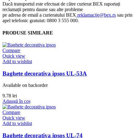
Dacă transportul este efectuat de către curierat BEX raportați
reclamații pentru daune sau alte probleme
pe adresa de email a curieratului BEX
reklamacije@bex.rs
sau prin
apel telefonic gratuiut: 0800 3 555 000.
PRODUSE SIMILARE
Compare
Quick view
Add to wishlist
Baghete decorativa ipsos UL-53A
Available on backorder
9.78
lei
Adaugă în coș
Compare
Quick view
Add to wishlist
Baghete decorativa ipsos UL-74