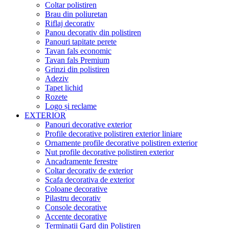
Coltar polistiren
Brau din poliuretan
Riflaj decorativ
Panou decorativ din polistiren
Panouri tapitate perete
Tavan fals economic
Tavan fals Premium
Grinzi din polistiren
Adeziv
Tapet lichid
Rozete
Logo și reclame
EXTERIOR
Panouri decorative exterior
Profile decorative polistiren exterior liniare
Ornamente profile decorative polistiren exterior
Nut profile decorative polistiren exterior
Ancadramente ferestre
Coltar decorativ de exterior
Scafa decorativa de exterior
Coloane decorative
Pilastru decorativ
Console decorative
Accente decorative
Terminatii Gard din Polistiren