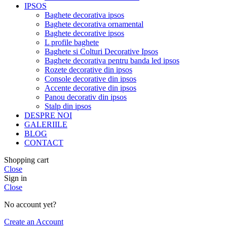
IPSOS
Baghete decorativa ipsos
Baghete decorativa ornamental
Baghete decorative ipsos
L profile baghete
Baghete si Colturi Decorative Ipsos
Baghete decorativa pentru banda led ipsos
Rozete decorative din ipsos
Console decorative din ipsos
Accente decorative din ipsos
Panou decorativ din ipsos
Stalp din ipsos
DESPRE NOI
GALERIILE
BLOG
CONTACT
Shopping cart
Close
Sign in
Close
No account yet?
Create an Account