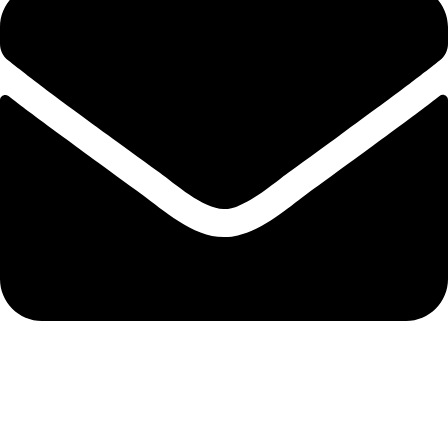
polistirenpro@yahoo.com