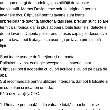
unei game largi de modele și posibilității de vopsire
individuală, Marbet Design este soluție originală pentru
tavanele dvs. Căptușeli pentru tavane sunt foarte
impresionante datorită funcționalității sale, precum sunt izolare
termică și fonică, dar în plus acoperă toate fisurile și defectele
de pe tavane. Datorită polistirenului ușor, căptușeli decorative
pentru tavan pot fi atașate cu ușurința pe tavan prin simplă
lipire
Sunt foarte ușoare de întreținut și de montat.
Polistiren extins- ecologic acceptabil și material ușor.
Căptușeli pot fi acoperite cu culori acrilice și culori pe bază de
apă.
Sut recomandate pentru utilizare interioară, dar pot fi folosite și
în subsoluri și încăperi umede.
Fără dizolvanți și CFC.
1. Ridicare personală – din valoare totală a pachetului se