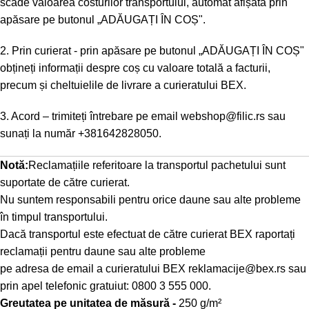
scade valoarea costurilor transportului, automat afișată prin
apăsare pe butonul „ADĂUGAȚI ÎN COȘ".
2. Prin curierat - prin apăsare pe butonul „ADĂUGAȚI ÎN COȘ"
obțineți informații despre coș cu valoare totală a facturii,
precum și cheltuielile de livrare a curieratului BEX.
3. Acord – trimiteți întrebare pe email
webshop@filic.rs
sau
sunați la număr
+381642828050
.
Notă:
Reclamațiile referitoare la transportul pachetului sunt
suportate de către curierat.
Nu suntem responsabili pentru orice daune sau alte probleme
în timpul transportului.
Dacă transportul este efectuat de către curierat BEX raportați
reclamații pentru daune sau alte probleme
pe adresa de email a curieratului BEX
reklamacije@bex.rs
sau
prin apel telefonic gratuiut: 0800 3 555 000.
Greutatea pe unitatea de măsură -
250 g/m²