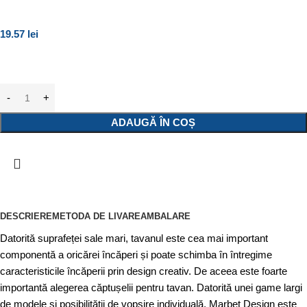
19.57
lei
ADAUGĂ ÎN COȘ
DESCRIERE
METODA DE LIVARE
AMBALARE
Datorită suprafeței sale mari, tavanul este cea mai important
componentă a oricărei încăperi și poate schimba în întregime
caracteristicile încăperii prin design creativ. De aceea este foarte
importantă alegerea căptușelii pentru tavan. Datorită unei game largi
de modele și posibilității de vopsire individuală, Marbet Design este