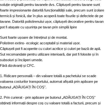
soluție originală pentru tavanele dvs. Căptușeli pentru tavane sunt
foarte impresionante datorită funcționalității sale, precum sunt izolare
termică și fonică, dar în plus acoperă toate fisurile și defectele de pe
tavane. Datorită polistirenului ușor, căptușeli decorative pentru tavan
pot fi atașate cu ușurința pe tavan prin simplă lipire
Sunt foarte ușoare de întreținut și de montat.
Polistiren extins- ecologic acceptabil și material ușor.
Căptușeli pot fi acoperite cu culori acrilice și culori pe bază de apă.
Sut recomandate pentru utilizare interioară, dar pot fi folosite și în
subsoluri și încăperi umede.
Fără dizolvanți și CFC.
1. Ridicare personală – din valoare totală a pachetului se scade
valoarea costurilor transportului, automat afișată prin apăsare pe
butonul „ADĂUGAȚI ÎN COȘ".
2. Prin curierat - prin apăsare pe butonul „ADĂUGAȚI ÎN COȘ"
obțineți informații despre coș cu valoare totală a facturii, precum și