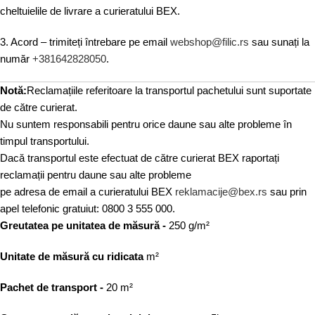
cheltuielile de livrare a curieratului BEX.
3. Acord – trimiteți întrebare pe email
webshop@filic.rs
sau sunați la
număr
+381642828050
.
Notă:
Reclamațiile referitoare la transportul pachetului sunt suportate
de către curierat.
Nu suntem responsabili pentru orice daune sau alte probleme în
timpul transportului.
Dacă transportul este efectuat de către curierat BEX raportați
reclamații pentru daune sau alte probleme
pe adresa de email a curieratului BEX
reklamacije@bex.rs
sau prin
apel telefonic gratuiut: 0800 3 555 000.
Greutatea pe unitatea de măsură -
250 g/m²
Unitate de măsură cu ridicata
m²
Pachet de transport -
20 m²