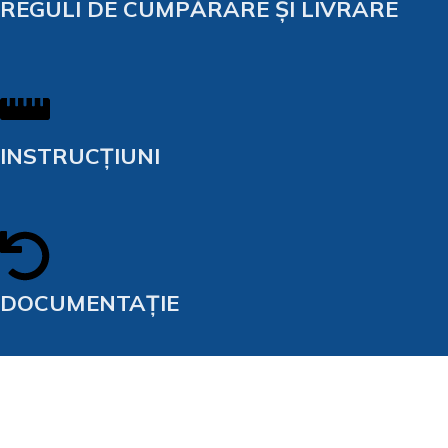
REGULI DE CUMPĂRARE ȘI LIVRARE
INSTRUCȚIUNI
DOCUMENTAȚIE
Încercăm să fim cât mai exacti în descrierea produsului, afișarea
imaginilor și prețurile în sine, dar nu putem garanta că sunt toate
informații complete și fără erori. Toate articolele afișate pe site fac