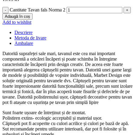
Cantitate Tavan fals Norma 2
Adaugă în coș
Add to wishlist
Descriere
Metoda de livare
Ambalare
Datorită suprafeței sale mari, tavanul este cea mai important
componentă a oricărei încăperi și poate schimba în întregime
caracteristicile încăperii prin design creativ. De aceea este foarte
importantă alegerea căptușelii pentru tavan. Datorită unei game largi
de modele și posibilității de vopsire individuală, Marbet Design este
soluție originală pentru tavanele dvs. Căptușeli pentru tavane sunt
foarte impresionante datorită funcționalității sale, precum sunt izolare
termică și fonică, dar în plus acoperă toate fisurile și defectele de pe
tavane. Datorită polistirenului ușor, căptușeli decorative pentru tavan
pot fi atașate cu ușurința pe tavan prin simplă lipire
Sunt foarte ușoare de întreținut și de montat.
Polistiren extins- ecologic acceptabil și material ușor.
Căptușeli pot fi acoperite cu culori acrilice și culori pe bază de apă.
Sut recomandate pentru utilizare interioară, dar pot fi folosite și în
subsoluri și încăperi umede.