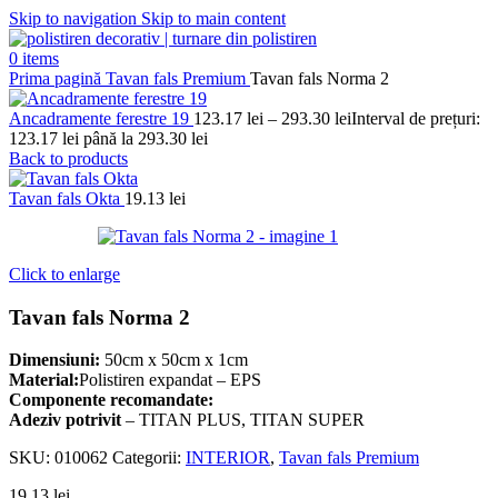
Skip to navigation
Skip to main content
0
items
Prima pagină
Tavan fals Premium
Tavan fals Norma 2
Ancadramente ferestre 19
123.17
lei
–
293.30
lei
Interval de prețuri:
123.17 lei până la 293.30 lei
Back to products
Tavan fals Okta
19.13
lei
Click to enlarge
Tavan fals Norma 2
Dimensiuni:
50cm x 50cm x 1cm
Material:
Polistiren expandat – EPS
Componente recomandate:
Adeziv potrivit
– TITAN PLUS, TITAN SUPER
SKU:
010062
Categorii:
INTERIOR
,
Tavan fals Premium
19.13
lei