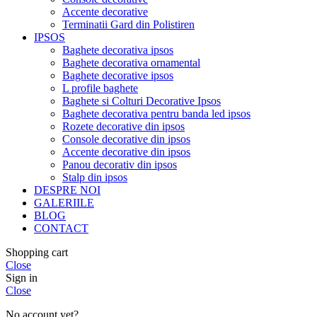
Accente decorative
Terminatii Gard din Polistiren
IPSOS
Baghete decorativa ipsos
Baghete decorativa ornamental
Baghete decorative ipsos
L profile baghete
Baghete si Colturi Decorative Ipsos
Baghete decorativa pentru banda led ipsos
Rozete decorative din ipsos
Console decorative din ipsos
Accente decorative din ipsos
Panou decorativ din ipsos
Stalp din ipsos
DESPRE NOI
GALERIILE
BLOG
CONTACT
Shopping cart
Close
Sign in
Close
No account yet?