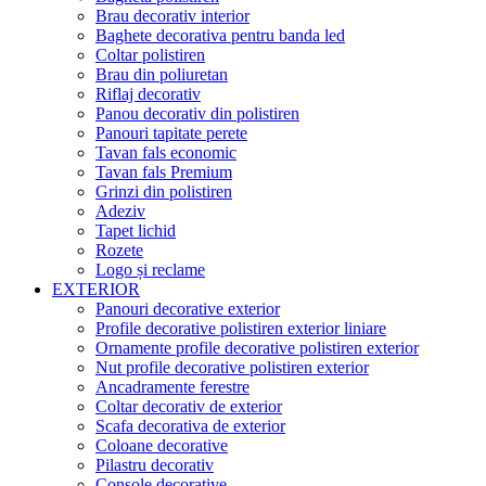
Brau decorativ interior
Baghete decorativa pentru banda led
Coltar polistiren
Brau din poliuretan
Riflaj decorativ
Panou decorativ din polistiren
Panouri tapitate perete
Tavan fals economic
Tavan fals Premium
Grinzi din polistiren
Adeziv
Tapet lichid
Rozete
Logo și reclame
EXTERIOR
Panouri decorative exterior
Profile decorative polistiren exterior liniare
Ornamente profile decorative polistiren exterior
Nut profile decorative polistiren exterior
Ancadramente ferestre
Coltar decorativ de exterior
Scafa decorativa de exterior
Coloane decorative
Pilastru decorativ
Console decorative