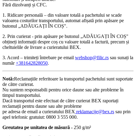
Fără dizolvanți și CFC.
1. Ridicare personală – din valoare totală a pachetului se scade
valoarea costurilor transportului, automat afișată prin apăsare pe
butonul „ADĂUGAȚI ÎN COȘ".
2. Prin curierat - prin apăsare pe butonul „ADĂUGAȚI ÎN COȘ"
obțineți informații despre coș cu valoare totală a facturii, precum și
cheltuielile de livrare a curieratului BEX.
3. Acord – trimiteți întrebare pe email
webshop@filic.rs
sau sunați la
număr
+381642828050
.
Notă:
Reclamațiile referitoare la transportul pachetului sunt suportate
de către curierat.
Nu suntem responsabili pentru orice daune sau alte probleme în
timpul transportului.
Dacă transportul este efectuat de către curierat BEX raportați
reclamații pentru daune sau alte probleme
pe adresa de email a curieratului BEX
reklamacije@bex.rs
sau prin
apel telefonic gratuiut: 0800 3 555 000.
Greutatea pe unitatea de măsură -
250 g/m²