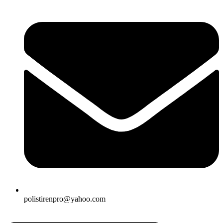
polistirenpro@yahoo.com