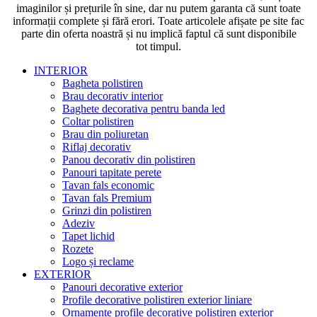
imaginilor și prețurile în sine, dar nu putem garanta că sunt toate
informații complete și fără erori. Toate articolele afișate pe site fac
parte din oferta noastră și nu implică faptul că sunt disponibile
tot timpul.
INTERIOR
Bagheta polistiren
Brau decorativ interior
Baghete decorativa pentru banda led
Coltar polistiren
Brau din poliuretan
Riflaj decorativ
Panou decorativ din polistiren
Panouri tapitate perete
Tavan fals economic
Tavan fals Premium
Grinzi din polistiren
Adeziv
Tapet lichid
Rozete
Logo și reclame
EXTERIOR
Panouri decorative exterior
Profile decorative polistiren exterior liniare
Ornamente profile decorative polistiren exterior