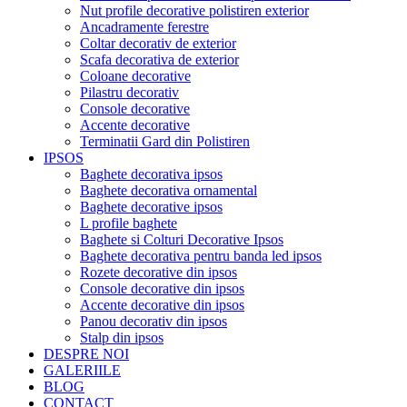
Nut profile decorative polistiren exterior
Ancadramente ferestre
Coltar decorativ de exterior
Scafa decorativa de exterior
Coloane decorative
Pilastru decorativ
Console decorative
Accente decorative
Terminatii Gard din Polistiren
IPSOS
Baghete decorativa ipsos
Baghete decorativa ornamental
Baghete decorative ipsos
L profile baghete
Baghete si Colturi Decorative Ipsos
Baghete decorativa pentru banda led ipsos
Rozete decorative din ipsos
Console decorative din ipsos
Accente decorative din ipsos
Panou decorativ din ipsos
Stalp din ipsos
DESPRE NOI
GALERIILE
BLOG
CONTACT