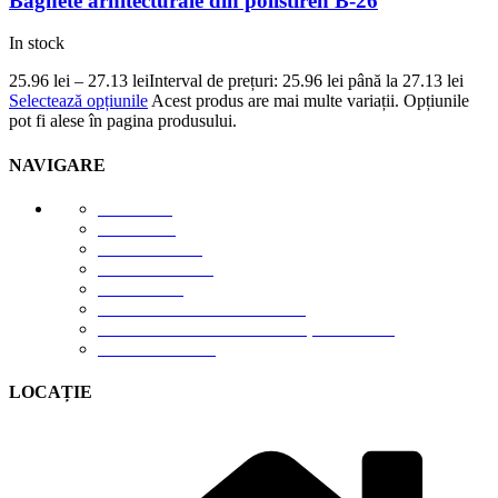
Baghete arhitecturale din polistiren B-26
In stock
25.96
lei
–
27.13
lei
Interval de prețuri: 25.96 lei până la 27.13 lei
Selectează opțiunile
Acest produs are mai multe variații. Opțiunile
pot fi alese în pagina produsului.
NAVIGARE
E-STORE
GALERIE
DESPRE NOI
DESCĂRCĂRI
CONTACT
TERMENI DE UTILIZARE
POLITICA DE CONFIDENȚIALITATE
CONTUL MEU
LOCAȚIE