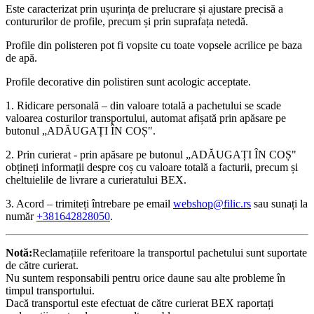
Este caracterizat prin ușurința de prelucrare și ajustare precisă a
contururilor de profile, precum și prin suprafața netedă.
Profile din polisteren pot fi vopsite cu toate vopsele acrilice pe baza
de apă.
Profile decorative din polistiren sunt acologic acceptate.
1. Ridicare personală – din valoare totală a pachetului se scade
valoarea costurilor transportului, automat afișată prin apăsare pe
butonul „ADĂUGAȚI ÎN COȘ".
2. Prin curierat - prin apăsare pe butonul „ADĂUGAȚI ÎN COȘ"
obțineți informații despre coș cu valoare totală a facturii, precum și
cheltuielile de livrare a curieratului BEX.
3. Acord – trimiteți întrebare pe email
webshop@filic.rs
sau sunați la
număr
+381642828050
.
Notă:
Reclamațiile referitoare la transportul pachetului sunt suportate
de către curierat.
Nu suntem responsabili pentru orice daune sau alte probleme în
timpul transportului.
Dacă transportul este efectuat de către curierat BEX raportați