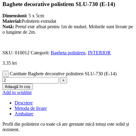
Baghete decorative polistiren SLU-730 (E-14)
Dimensiuni:
5 x 5cm
Material:
Polistiren extrudat
Notă:
Pretul este afisat pentru 1m de muluri. Molurile sunt livrate pe
o lungime de 2m.
SKU:
010012
Categorii:
Bagheta polistiren
,
INTERIOR
3.35
lei
Cantitate Baghete decorative polistiren SLU-730 (E-14)
Adaugă în coș
Add to wishlist
Descriere
Metoda de livare
Ambalare
Profil din polistiren cu toate că are greutate mică totuși este solid și
rezistent.