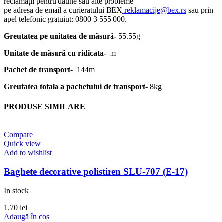
reclamații pentru daune sau alte probleme
pe adresa de email a curieratului BEX
reklamacije@bex.rs
sau prin
apel telefonic gratuiut: 0800 3 555 000.
Greutatea pe unitatea de măsură-
55.55g
Unitate de măsură cu ridicata-
m
Pachet de transport-
144m
Greutatea totala a pachetului de transport-
8kg
PRODUSE SIMILARE
Compare
Quick view
Add to wishlist
Baghete decorative polistiren SLU-707 (E-17)
In stock
1.70
lei
Adaugă în coș