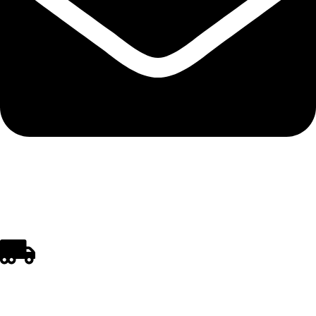
polistirenpro@yahoo.com
REGULI DE CUMPĂRARE ȘI LIVRARE