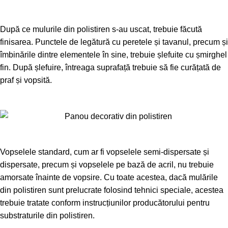
După ce mulurile din polistiren s-au uscat, trebuie făcută
finisarea. Punctele de legătură cu peretele și tavanul, precum și
îmbinările dintre elementele în sine, trebuie șlefuite cu șmirghel
fin. După șlefuire, întreaga suprafață trebuie să fie curățată de
praf și vopsită.
Vopselele standard, cum ar fi vopselele semi-dispersate și
dispersate, precum și vopselele pe bază de acril, nu trebuie
amorsate înainte de vopsire. Cu toate acestea, dacă mulările
din polistiren sunt prelucrate folosind tehnici speciale, acestea
trebuie tratate conform instrucțiunilor producătorului pentru
substraturile din polistiren.