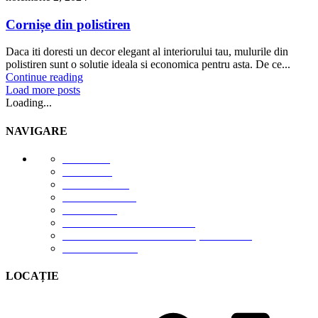
Cornișe din polistiren
Daca iti doresti un decor elegant al interiorului tau, mulurile din
polistiren sunt o solutie ideala si economica pentru asta. De ce...
Continue reading
Load more posts
Loading...
NAVIGARE
E-STORE
GALERIE
DESPRE NOI
DESCĂRCĂRI
CONTACT
TERMENI DE UTILIZARE
POLITICA DE CONFIDENȚIALITATE
CONTUL MEU
LOCAȚIE