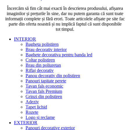
Încercăm să fim cât mai exacti în descrierea produsului, afișarea
imaginilor și prețurile în sine, dar nu putem garanta că sunt toate
informații complete și fără erori. Toate articolele afișate pe site fac
parte din oferta noastră și nu implică faptul că sunt disponibile
tot timpul.
INTERIOR
Bagheta polistiren
Brau decorativ interior
Baghete decorativa pentru banda led
Coltar polistiren
Brau din poliuretan
Riflaj decorativ
Panou decorativ din polistiren
Panouri tapitate perete
Tavan fals economic
Tavan fals Premium
Grinzi din polistiren
Adeziv
Tapet lichid
Rozete
Logo și reclame
EXTERIOR
Panouri decorative exterior