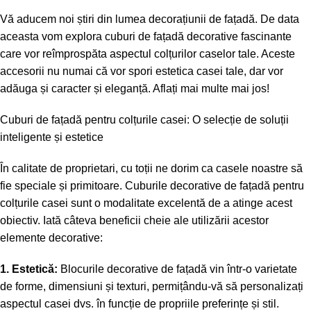
Vă aducem noi știri din lumea decorațiunii de fațadă. De data
aceasta vom explora cuburi de fațadă decorative fascinante
care vor reîmprospăta aspectul colțurilor caselor tale. Aceste
accesorii nu numai că vor spori estetica casei tale, dar vor
adăuga și caracter și eleganță. Aflați mai multe mai jos!
Cuburi de fațadă pentru colțurile casei: O selecție de soluții
inteligente și estetice
În calitate de proprietari, cu toții ne dorim ca casele noastre să
fie speciale și primitoare. Cuburile decorative de fațadă pentru
colțurile casei sunt o modalitate excelentă de a atinge acest
obiectiv. Iată câteva beneficii cheie ale utilizării acestor
elemente decorative:
1. Estetică:
Blocurile decorative de fațadă vin într-o varietate
de forme, dimensiuni și texturi, permițându-vă să personalizați
aspectul casei dvs. în funcție de propriile preferințe și stil.