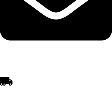
polistirenpro@yahoo.com
REGULI DE CUMPĂRARE ȘI LIVRARE