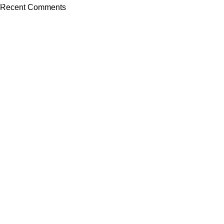
03 Nov – 03 Dec
Recent Comments
Read More
NAVIGARE