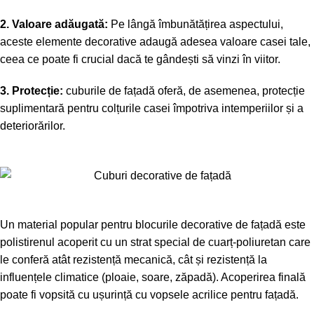
2. Valoare adăugată:
Pe lângă îmbunătățirea aspectului,
aceste elemente decorative adaugă adesea valoare casei tale,
ceea ce poate fi crucial dacă te gândești să vinzi în viitor.
3. Protecție:
cuburile de fațadă oferă, de asemenea, protecție
suplimentară pentru colțurile casei împotriva intemperiilor și a
deteriorărilor.
Un material popular pentru blocurile decorative de fațadă este
polistirenul acoperit cu un strat special de cuarț-poliuretan care
le conferă atât rezistență mecanică, cât și rezistență la
influențele climatice (ploaie, soare, zăpadă). Acoperirea finală
poate fi vopsită cu ușurință cu vopsele acrilice pentru fațadă.