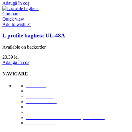
Adaugă în coș
Compare
Quick view
Add to wishlist
L profile bagheta UL-48A
Available on backorder
23.39
lei
Adaugă în coș
NAVIGARE
E-STORE
GALERIE
DESPRE NOI
DESCĂRCĂRI
CONTACT
TERMENI DE UTILIZARE
POLITICA DE CONFIDENȚIALITATE
CONTUL MEU