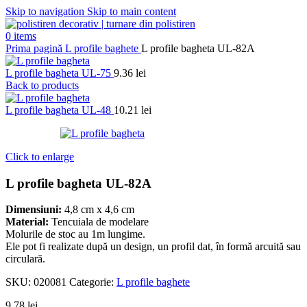
Skip to navigation
Skip to main content
0
items
Prima pagină
L profile baghete
L profile bagheta UL-82A
L profile bagheta UL-75
9.36
lei
Back to products
L profile bagheta UL-48
10.21
lei
Click to enlarge
L profile bagheta UL-82A
Dimensiuni:
4,8 cm x 4,6 cm
Material:
Tencuiala de modelare
Molurile de stoc au 1m lungime.
Ele pot fi realizate după un design, un profil dat, în formă arcuită sau
circulară.
SKU:
020081
Categorie:
L profile baghete
9.78
lei