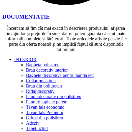
DOCUMENTAȚIE
Încercăm să fim cât mai exacti în descrierea produsului, afișarea
imaginilor și prețurile în sine, dar nu putem garanta că sunt toate
informații complete și fără erori. Toate articolele afișate pe site fac
parte din oferta noastră și nu implică faptul că sunt disponibile
tot timpul.
INTERIOR
Bagheta polistiren
Brau decorativ interior
Baghete decorativa pentru banda led
Coltar polistiren
Brau din poliuretan
Riflaj decorativ
Panou decorativ din polistiren
Panouri tapitate perete
Tavan fals economic
Tavan fals Premium
Grinzi din polistiren
Adeziv
Tapet lichid