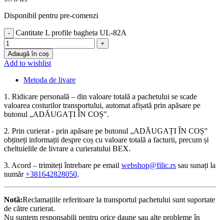
Disponibil pentru pre-comenzi
Cantitate L profile bagheta UL-82A
Adaugă în coș
Add to wishlist
Metoda de livare
1. Ridicare personală – din valoare totală a pachetului se scade
valoarea costurilor transportului, automat afișată prin apăsare pe
butonul „ADĂUGAȚI ÎN COȘ".
2. Prin curierat - prin apăsare pe butonul „ADĂUGAȚI ÎN COȘ"
obțineți informații despre coș cu valoare totală a facturii, precum și
cheltuielile de livrare a curieratului BEX.
3. Acord – trimiteți întrebare pe email
webshop@filic.rs
sau sunați la
număr
+381642828050
.
Notă:
Reclamațiile referitoare la transportul pachetului sunt suportate
de către curierat.
Nu suntem responsabili pentru orice daune sau alte probleme în