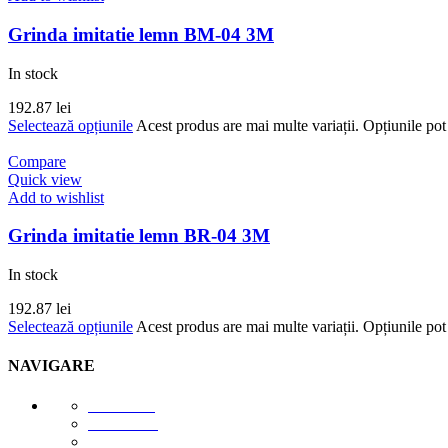
Descoperă eleganța și rafinamentul excepțional al baghetelor decorative di
polimer rigid durabil, sunt rezistente la deteriorare și își păstrează asp
Grinda imitatie lemn BM-04 3M
și definind spațiul într-un mod remarcabil. Instalarea este rapidă și ușoară
Vezi produsele
In stock
192.87
lei
Logo și reclame
Selectează opțiunile
Acest produs are mai multe variații. Opțiunile pot 
Compare
Quick view
Add to wishlist
Grinda imitatie lemn BR-04 3M
In stock
192.87
lei
Selectează opțiunile
Acest produs are mai multe variații. Opțiunile pot 
NAVIGARE
E-STORE
GALERIE
DESPRE NOI