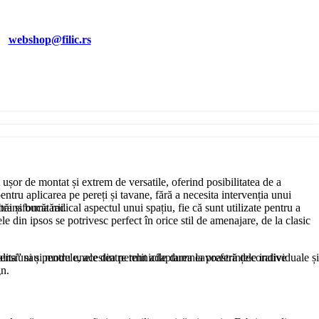
EI
webshop@filic.rs
 ușor de montat și extrem de versatile, oferind posibilitatea de a
entru aplicarea pe pereți și tavane, fără a necesita intervenția unui
băi și bucătării.
transforma radical aspectul unui spațiu, fie că sunt utilizate pentru a
le din ipsos se potrivesc perfect în orice stil de amenajare, de la clasic
avalita” sau pentru unele dintre tehnicile dumneavoastră decorative
nsiuni și modele, acestea permit adaptarea la preferințele individuale și
gn.