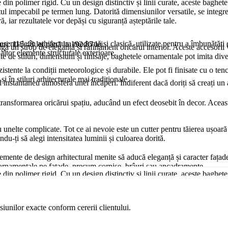
n polimer rigid. Cu un design distinctiv și linii curate, aceste baghete a
ectul impecabil pe termen lung. Datorită dimensiunilor versatile, se integ
, iar rezultatele vor depăși cu siguranță așteptările tale.
esențiale în arhitectura modernă și clasică, utilizate pentru a îmbunătăți e
uri: 115.48 lei până la 192.87 lei
un strop de eleganță și rafinament oricărui interior. Aceste accesorii ver
u altor elemente structurale exterioare.
ate de stiluri, dimensiuni și finisaje, baghetele ornamentale pot imita di
zistente la condiții meteorologice și durabile. Ele pot fi finisate cu o ten
i în stiluri arhitecturale mai tradiționale.
nd instantaneu atmosfera unei încăperi. Indiferent dacă doriți să creați 
nsformarea oricărui spațiu, aducând un efect deosebit în decor. Aceasta s
u unelte complicate. Tot ce ai nevoie este un cutter pentru tăierea ușoară 
du-ți să alegi intensitatea luminii și culoarea dorită.
lemente de design arhitectural menite să aducă eleganță și caracter fațade
alii ornamentale pe fațade, precum cornișe, brâuri sau ancadramente.
n polimer rigid. Cu un design distinctiv și linii curate, aceste baghete a
ectul impecabil pe termen lung. Datorită dimensiunilor versatile, se integ
i rezistent la intemperii, oferind o durabilitate ridicată chiar și în condiț
, iar rezultatele vor depăși cu siguranță așteptările tale.
 la impact.
siunilor exacte conform cererii clientului.
 un punct de interes vizual, dar oferi camerei tale o dimensiune unică ca