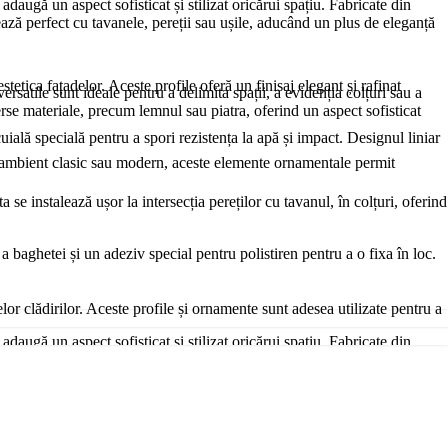
daugă un aspect sofisticat și stilizat oricărui spațiu. Fabricate din
rează perfect cu tavanele, pereții sau ușile, aducând un plus de eleganță
stetica fațadelor. Aceste profile oferă un finisaj elegant și rafinat
satile sunt ideale pentru a delimita spații, a evidenția colțuri sau a
verse materiale, precum lemnul sau piatra, oferind un aspect sofisticat
cuială specială pentru a spori rezistența la apă și impact. Designul liniar
un ambient clasic sau modern, aceste elemente ornamentale permit
e instalează ușor la intersecția pereților cu tavanul, în colțuri, oferind
a baghetei și un adeziv special pentru polistiren pentru a o fixa în loc.
lor clădirilor. Aceste profile și ornamente sunt adesea utilizate pentru a
daugă un aspect sofisticat și stilizat oricărui spațiu. Fabricate din
rează perfect cu tavanele, pereții sau ușile, aducând un plus de eleganță
ii climatice dure. După aplicare, profilele sunt acoperite cu o tencuială
re combină eleganța și modernitatea, creând interes vizual. Poți să