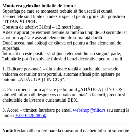
Montarea grinzilor imitație de lemn :
Suprafața pe care se montează trebuie să fie uscată și curată.
Elementele sunt lipite cu adeziv special pentru grinzi din polistiren –
TITAN SUPER.
Consum de adeziv: 310ml – 12 metri lungi.
Adeziv aplicat pe element trebuie să rămână timp de 30 secunde iar
apoi prin apăsare așezați elementul de suprafață dorită.
După aceea, mai apăsați de câteva ori pentru a fixa elementul de
suprafață.
Întru-cât nu este posibil să obțineți element dintr-o singură parte,
îmbinările pot fi rezolvate folosind benzi decorative pentru a unii.
1. Ridicare personală – din valoare totală a pachetului se scade
valoarea costurilor transportului, automat afișată prin apăsare pe
butonul „ADĂUGAȚI ÎN COȘ".
2. Prin curierat - prin apăsare pe butonul „ADĂUGAȚI ÎN COȘ"
obțineți informații despre coș cu valoare totală a facturii, precum și
cheltuielile de livrare a curieratului BEX.
3. Acord – trimiteți întrebare pe email
webshop@filic.rs
sau sunați la
număr
+381642828050
.
Notă:
Reclamațiile referitoare la transportul pachetului sunt suportate