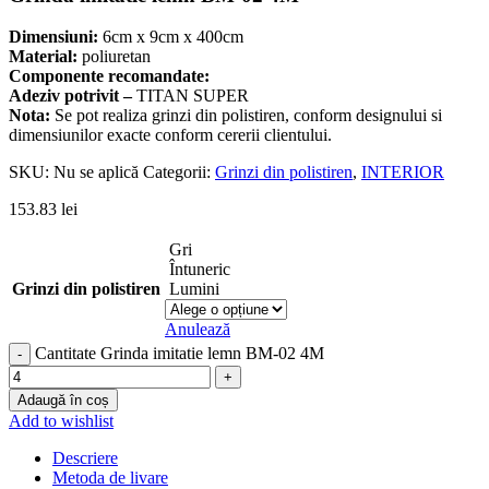
Dimensiuni:
6cm x 9cm x 400cm
Material:
poliuretan
Componente recomandate:
Adeziv potrivit –
TITAN SUPER
Nota:
Se pot realiza grinzi din polistiren, conform designului si
dimensiunilor exacte conform cererii clientului.
SKU:
Nu se aplică
Categorii:
Grinzi din polistiren
,
INTERIOR
153.83
lei
Gri
Întuneric
Grinzi din polistiren
Lumini
Anulează
Cantitate Grinda imitatie lemn BM-02 4M
Adaugă în coș
Add to wishlist
Descriere
Metoda de livare