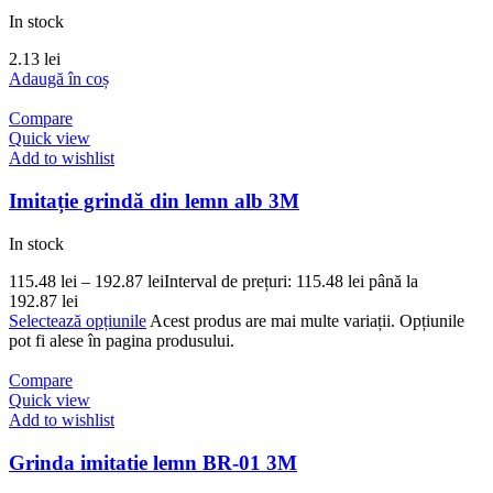
In stock
2.13
lei
Adaugă în coș
Compare
Quick view
Add to wishlist
Imitație grindă din lemn alb 3M
In stock
115.48
lei
–
192.87
lei
Interval de prețuri: 115.48 lei până la
192.87 lei
Selectează opțiunile
Acest produs are mai multe variații. Opțiunile
pot fi alese în pagina produsului.
Compare
Quick view
Add to wishlist
Grinda imitatie lemn BR-01 3M