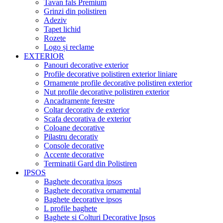
Tavan fals Premium
Grinzi din polistiren
Adeziv
Tapet lichid
Rozete
Logo și reclame
EXTERIOR
Panouri decorative exterior
Profile decorative polistiren exterior liniare
Ornamente profile decorative polistiren exterior
Nut profile decorative polistiren exterior
Ancadramente ferestre
Coltar decorativ de exterior
Scafa decorativa de exterior
Coloane decorative
Pilastru decorativ
Console decorative
Accente decorative
Terminatii Gard din Polistiren
IPSOS
Baghete decorativa ipsos
Baghete decorativa ornamental
Baghete decorative ipsos
L profile baghete
Baghete si Colturi Decorative Ipsos