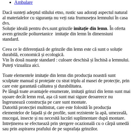
Ambalare
Dacă sunteți adeptul stilului etno, rustic sau adorați aspectul natural
al materialelor cu siguranța nu veți rata frumusețea lemnului în casa
dvs.
Soluție ideală pentru dvs.sunt grinzile
imitație din lemn
. În oferta
avem grinzile poliuretanice imitație din lemn în dimensiuni
standard.
Ceea ce le diferențiază de grinzile din lemn este că sunt o soluție
durabilă, economică și ecologică.
Vin în două nuanțe standard : culoare deschisă și închisă a lemnului.
Puteți vizualiza aici.
Toate elementele imitație din lemn din producția noastră sunt
sculptate manual și protejate cu strat triplu al masei de protecție, prin
care este garantată calitatea și durabilitatea.
Pe lângă toate avantajele enumerate, imitații grinzi din lemn sunt mai
ușoare decât lemn real, așa că sunt mai sigure deoareece nu
îngreunează construcția pe care sunt montate.
Datorită protecției multistrat, care este folosită în producția
elementelor de fațadă și de profile, sunt rezistente la apă, umezeală,
mucegai, insecte și nu necesită lucrări suplimentare după montare.
Intreținerea se efectuează prin ștergere ocazională cu o cârpă umedă
sau prin aspirarea prafului de pe suprafața grinzilor.