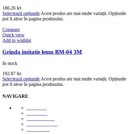
186.26
lei
Selectează opțiunile
Acest produs are mai multe variații. Opțiunile
pot fi alese în pagina produsului.
Compare
Quick view
Add to wishlist
Grinda imitatie lemn BM-04 3M
In stock
192.87
lei
Selectează opțiunile
Acest produs are mai multe variații. Opțiunile
pot fi alese în pagina produsului.
NAVIGARE
E-STORE
GALERIE
DESPRE NOI
DESCĂRCĂRI
CONTACT