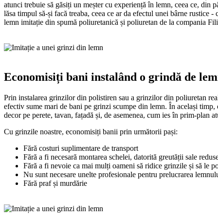
Baghete decorative ipsos
Bagheta din polistiren extrudat pentru bandă LED est
atunci trebuie să găsiți un meșter cu experiență în lemn, ceea ce, din păc
oricărui spațiu, aducând un efect deosebit în decor. Ac
lăsa timpul să-și facă treaba, ceea ce ar da efectul unei bârne rustice - c
Ornamente profile decorative polistiren exterior
intersecția pereților cu tavanul, în colțuri, oferind un a
lemn imitație din spumă poliuretanică și poliuretan de la compania Filić
Baghete decorative ipsos
Un alt avantaj al acestei baghete este că nu necesită ab
Ornamente profile decorative polistiren e
complicate. Tot ce ai nevoie este un cutter pentru tăi
special pentru polistiren pentru a o fixa în loc. Band
Descoperă eleganța și rafinamentul excepțional al bag
fi achiziționată separat, permițându-ți să alegi intensit
rigid. Cu un design distinctiv și linii curate, aceste b
Ornamentele și profilele decorative din polistiren pen
Economisiți bani instalând o grindă de lemn
stilizat oricărui spațiu. Fabricate din polimer rigid dur
Vezi produsele
design arhitectural menite să aducă eleganță și caracter
și își păstrează aspectul impecabil pe termen lung. Dat
profile și ornamente sunt adesea utilizate pentru a acce
Prin instalarea grinzilor din polistiren sau a grinzilor din poliuretan r
integrează perfect cu tavanele, pereții sau ușile, aduc
clădirilor, dar și pentru a crea detalii ornamentale pe 
Coltar polistiren
efectiv sume mari de bani pe grinzi scumpe din lemn. În același timp, eviț
spațiul într-un mod remarcabil. Instalarea este rapidă ș
ancadramente.
decor pe perete, tavan, fațadă și, de asemenea, cum ies în prim-plan atun
cu siguranță așteptările tale.
Polistirenul, materialul din care sunt realizate aceste pr
Coltar polistiren
Cu grinzile noastre, economisiți banii prin următorii pași:
Vezi produsele
intemperii, oferind o durabilitate ridicată chiar și în 
aplicare, profilele sunt acoperite cu o tencuială special
Fără costuri suplimentare de transport
L profile baghete
face impermeabile și rezistente la impact.
Decorație de perete elegantă - Cu panourile de perete, nu doar că creezi
Fără a fi necesară montarea schelei, datorită greutății sale reduse
adaugi ușor o nouă profunzime și dinamică interiorului tău.
Fără a fi nevoie ca mai mulți oameni să ridice grinzile și să le p
Vezi produsele
Nu sunt necesare unelte profesionale pentru prelucrarea lemnulu
Ușor și decorativ - XPS (polistiren extrudat) și EPS (polistiren expandat
L profile baghete
Fără praf și murdărie
oferă posibilități pentru designuri vibrante.
Nut profile decorative polistiren exterior
Ușor de instalat - Asigură-te că peretele sau tavanul sunt curate, fără m
L profil baghete decorative reprezintă o soluție elegan