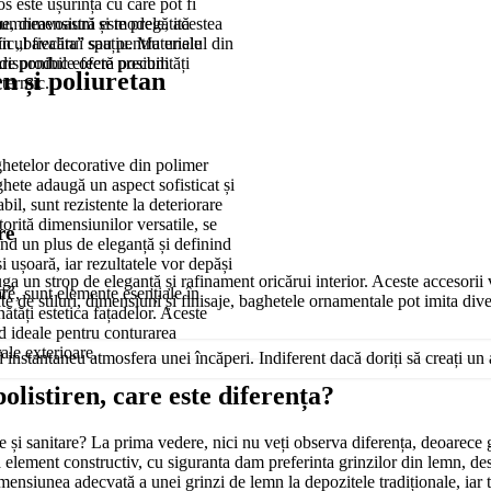
s este ușurința cu care pot fi
 dumneavoastră este pregătită
me, dimensiuni și modele, acestea
din „bavalita” sau pentru unele
ficul fiecărui spațiu. Materialul din
care produc efecte precum
 disponibile oferă posibilități
en și poliuretan
termic.
hetelor decorative din polimer
aghete adaugă un aspect sofisticat și
abil, sunt rezistente la deteriorare
orită dimensiunilor versatile, se
re
ând un plus de eleganță și definind
i ușoară, iar rezultatele vor depăși
un strop de eleganță și rafinament oricărui interior. Aceste accesorii ver
ța?
are, sunt elemente esențiale în
ate de stiluri, dimensiuni și finisaje, baghetele ornamentale pot imita di
ătăți estetica fațadelor. Aceste
ind ideale pentru conturarea
rale exterioare.
nd instantaneu atmosfera unei încăperi. Indiferent dacă doriți să creați 
ile sunt ușoare, rezistente la
olistiren, care este diferența?
cu o tencuială specială pentru a
estor profile conferă un aspect
 led
ce și sanitare? La prima vedere, nici nu veți observa diferența, deoarece g
ecturale mai tradiționale.
 element constructiv, cu siguranta dam preferinta grinzilor din lemn, desi
mensiunea adecvată a unei grinzi de lemn la depozitele tradiționale, iar 