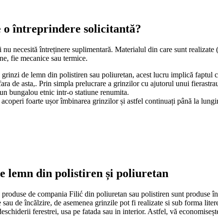
se integrează armonios în diverse
colț, este ideal pentru a adăuga un
finisat și profesional.
 o întreprindere solicitantă?
te de design arhitectural menite să
 profile și ornamente sunt adesea
rfecțiunile și pentru a crea
ădirilor, dar și pentru a crea detalii
e tipuri de finisaje. Datorită
 nu necesită întreținere suplimentară. Materialul din care sunt realizate (
cadramente.
de ipsos sau de polistiren, aceste
erne, fie mecanice sau termice.
marcabilă.
ofile, este ușor și rezistent la
 grinzi de lemn din polistiren sau poliuretan, acest lucru implică faptul 
condiții climatice dure. După
afara de asta,. Prin simpla prelucrare a grinzilor cu ajutorul unui fierastr
ă sau cu un strat protector, care le
nte la umiditate, crăpături și
r-un bungalou etnic intr-o statiune renumita.
tan își păstrează aspectul și
i acoperi foarte ușor îmbinarea grinzilor și astfel continuați până la lu
 de asemenea, simplă – este
urăța de praf și murdărie.
sos
nătățesc aspectul, protejează
ugați un plus de eleganță casei
 simplu să reîmprospătați spațiul,
riorul locuinței. Transformați-vă
nte esențiale în amenajările
r din poliuretan.
ricărui spațiu. Aceste accesorii
 lemn din polistiren și poliuretan
adăugând detalii arhitecturale
ensiuni și stiluri, de la simple la
produse de compania Filić din poliuretan sau polistiren sunt produse în fo
n aspect mai tridimensional. Este
are sau de încălzire, de asemenea grinzile pot fi realizate si sub forma lite
ontururile pereților și
mentelor pentru a încadra armonios
schiderii ferestrei, usa pe fatada sau in interior. Astfel, vă economisește
ea unor tranziții fluide între