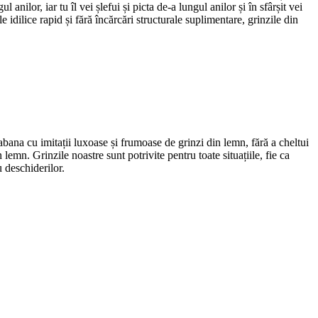
ilor, iar tu îl vei șlefui și picta de-a lungul anilor și în sfârșit vei
e idilice rapid și fără încărcări structurale suplimentare, grinzile din
cabana cu imitații luxoase și frumoase de grinzi din lemn, fără a cheltui
 lemn. Grinzile noastre sunt potrivite pentru toate situațiile, fie ca
u deschiderilor.
re combină eleganța și modernitatea, creând interes vizual. Poți să
a le embelliza cu vopsele acrilice și pe bază de apă, ambele materiale