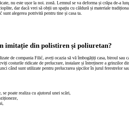
e perfectă pentru transformarea
ate, nu este ușor la noi. zonă. Lemnul se va deforma și crăpa de-a lungul an
easta se instalează ușor la
ioplite, dar dacă vrei să obții un spațiu cu căldură și materiale tradițional
spect elegant și rafinat.
 sunt alegerea potrivită pentru tine și casa ta.
ilități speciale sau unelte
xterior
erea ușoară a baghetei și un adeziv
a LED, care nu este inclusă, poate
hetelor decorative din polimer
atea luminii și culoarea dorită.
aghete adaugă un aspect sofisticat și
tru exterior sunt elemente de
 imitație din polistiren și poliuretan?
abil, sunt rezistente la deteriorare
 fațadelor clădirilor. Aceste
orită dimensiunilor versatile, se
ntua ferestrele, ușile, colțurile
ealizate de compania Filić, aveți ocazia să vă îmbogățiți casa, biroul sau 
ând un plus de eleganță și definind
fațade, precum cornișe, brâuri sau
i costurile ridicate de prelucrare, instalare și întreținere a grinzilor din
i ușoară, iar rezultatele vor depăși
ci când sunt utilizate pentru prelucrarea șipcilor în jurul ferestrelor sa
ofile, este ușor și rezistent la
condiții climatice dure. După
ă sau cu un strat protector, care le
 un punct de interes vizual, dar oferi camerei tale o dimensiune unică ca
, se poate realiza cu ajutorul unei scări,
oziționeze,
i,
) fac creativitatea ușor accesibilă. Cu o instalare simplă și opțiunea de 
urdărie, praf sau grăsime înainte de montare.
tă și funcțională pentru