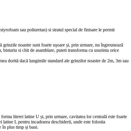
styrofoam sau poliuretan) si stratul special de finisare le permit
că grinzile noastre sunt foarte ușoare și, prin urmare, nu îngreunează
au, bisturiu si chit de asamblare, puteti transforma cu usurinta orice
ngimea dorită dacă lungimile standard ale grinzilor noastre de 2m, 3m sau
rma literei latine U și, prin urmare, cavitatea lor centrală este foarte
rei latine L pentru incadrarea deschiderii, unde este folosita
 în plus timp și bani.