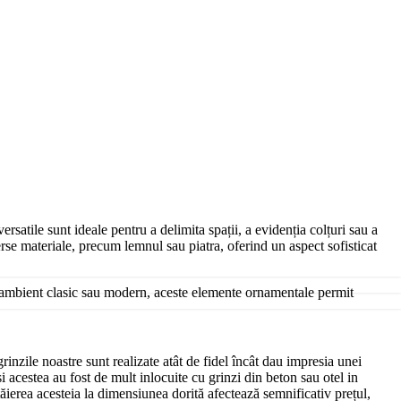
satile sunt ideale pentru a delimita spații, a evidenția colțuri sau a
verse materiale, precum lemnul sau piatra, oferind un aspect sofisticat
un ambient clasic sau modern, aceste elemente ornamentale permit
rinzile noastre sunt realizate atât de fidel încât dau impresia unei
 acestea au fost de mult inlocuite cu grinzi din beton sau otel in
tăierea acesteia la dimensiunea dorită afectează semnificativ prețul,