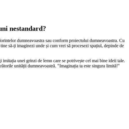
iuni nestandard?
form dorintelor dumneavoastra sau conform proiectului dumneavoastra. Cu
e tine să-ți imaginezi unde și cum vrei să procesezi spațiul, depinde de
gi imitația unei grinzi de lemn care se potrivește cel mai bine ideii tale.
mente nu doar că adaugă un aspect elegant și sofisticat, dar facilitează
ătorile unității dumneavoastră. "Imaginația ta este singura limită!"
 Ele pot fi utilizate pe pereți sau plafoane, permițând dispersarea luminii
ign din întreaga cameră.
ic plăcut, imitând perfect diverse texturi, cum ar fi lemnul sau piatra, și
ea și aplicarea panourilor se realizează fără necesitatea unor structuri
ponibile într-o varietate de stiluri și culori, aceste panouri permit