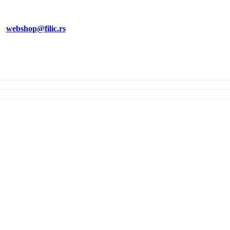
EI
webshop@filic.rs