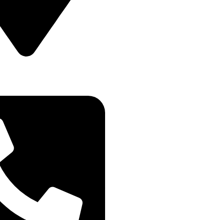
ETULUI NR 11B DROBETA
IN , MEHEDINTI