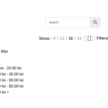
Filters
Show
9
12
18
24
filter
lei
-
20.00
lei
0
lei
-
40.00
lei
0
lei
-
60.00
lei
0
lei
-
80.00
lei
0
lei
+