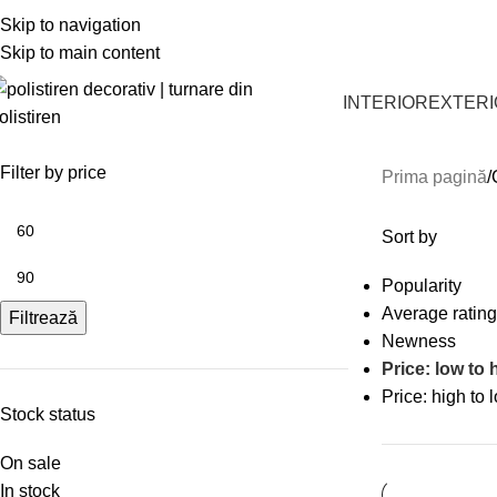
CĂUTĂM COLABORATORI ȘI DISTRIBUITORI PE TE
Skip to navigation
Skip to main content
INTERIOR
EXTER
Filter by price
Prima pagină
Sort by
Popularity
Average rating
Filtrează
Newness
Price: low to 
Price: high to 
Stock status
On sale
In stock