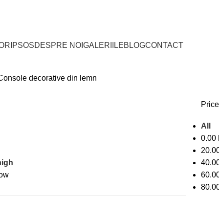
RITORIUL ROMÂNIEI
webshop@filic.rs
IOR
IPSOS
DESPRE NOI
GALERIILE
BLOG
CONTACT
Console decorative din lemn
Price 
All
0.00
20.0
high
40.0
low
60.0
80.0