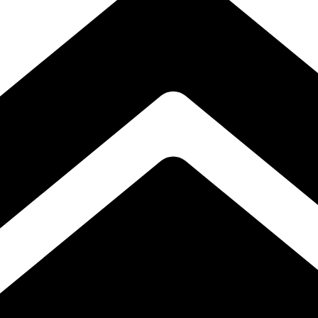
n polimer rigid. Cu un design distinctiv și linii curate, aceste baghete a
ectul impecabil pe termen lung. Datorită dimensiunilor versatile, se integ
, iar rezultatele vor depăși cu siguranță așteptările tale.