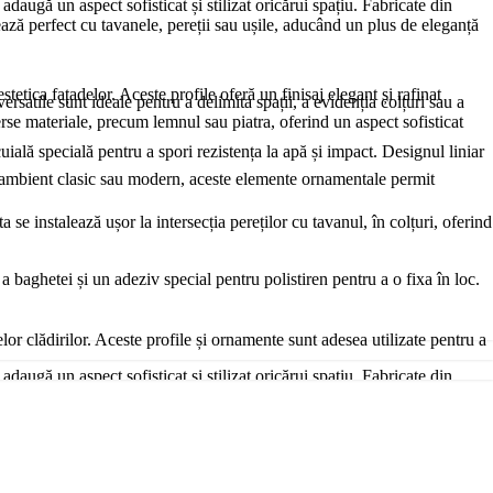
daugă un aspect sofisticat și stilizat oricărui spațiu. Fabricate din
rează perfect cu tavanele, pereții sau ușile, aducând un plus de eleganță
stetica fațadelor. Aceste profile oferă un finisaj elegant și rafinat
satile sunt ideale pentru a delimita spații, a evidenția colțuri sau a
verse materiale, precum lemnul sau piatra, oferind un aspect sofisticat
cuială specială pentru a spori rezistența la apă și impact. Designul liniar
un ambient clasic sau modern, aceste elemente ornamentale permit
e instalează ușor la intersecția pereților cu tavanul, în colțuri, oferind
a baghetei și un adeziv special pentru polistiren pentru a o fixa în loc.
lor clădirilor. Aceste profile și ornamente sunt adesea utilizate pentru a
daugă un aspect sofisticat și stilizat oricărui spațiu. Fabricate din
rează perfect cu tavanele, pereții sau ușile, aducând un plus de eleganță
ii climatice dure. După aplicare, profilele sunt acoperite cu o tencuială
re combină eleganța și modernitatea, creând interes vizual. Poți să