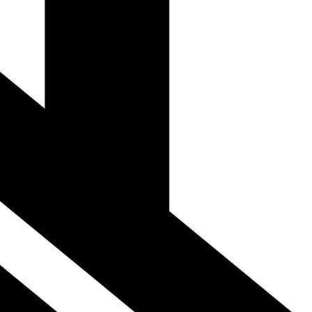
daugă un aspect sofisticat și stilizat oricărui spațiu. Fabricate din
rează perfect cu tavanele, pereții sau ușile, aducând un plus de eleganță