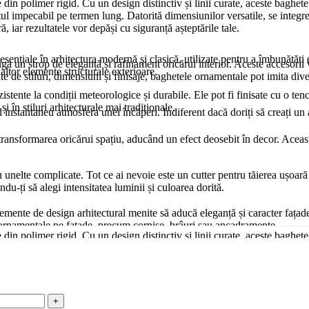
n polimer rigid. Cu un design distinctiv și linii curate, aceste baghete a
ectul impecabil pe termen lung. Datorită dimensiunilor versatile, se integ
, iar rezultatele vor depăși cu siguranță așteptările tale.
esențiale în arhitectura modernă și clasică, utilizate pentru a îmbunătăți e
un strop de eleganță și rafinament oricărui interior. Aceste accesorii ver
u altor elemente structurale exterioare.
ate de stiluri, dimensiuni și finisaje, baghetele ornamentale pot imita di
zistente la condiții meteorologice și durabile. Ele pot fi finisate cu o ten
i în stiluri arhitecturale mai tradiționale.
nd instantaneu atmosfera unei încăperi. Indiferent dacă doriți să creați 
nsformarea oricărui spațiu, aducând un efect deosebit în decor. Aceasta s
u unelte complicate. Tot ce ai nevoie este un cutter pentru tăierea ușoară 
du-ți să alegi intensitatea luminii și culoarea dorită.
lemente de design arhitectural menite să aducă eleganță și caracter fațade
alii ornamentale pe fațade, precum cornișe, brâuri sau ancadramente.
n polimer rigid. Cu un design distinctiv și linii curate, aceste baghete a
ectul impecabil pe termen lung. Datorită dimensiunilor versatile, se integ
i rezistent la intemperii, oferind o durabilitate ridicată chiar și în condiț
, iar rezultatele vor depăși cu siguranță așteptările tale.
 la impact.
 un punct de interes vizual, dar oferi camerei tale o dimensiune unică ca