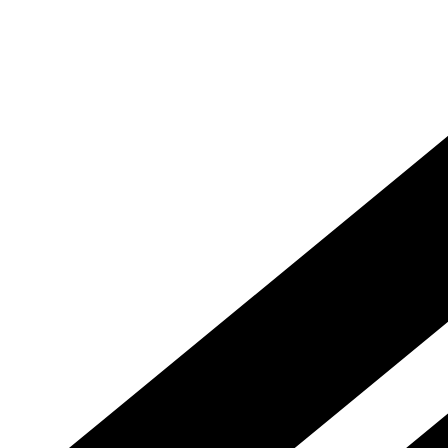
Descoperă eleganța și rafinamentul excepțional al baghetelor decorative di
polimer rigid durabil, sunt rezistente la deteriorare și își păstrează asp
și definind spațiul într-un mod remarcabil. Instalarea este rapidă și ușoară
Vezi produsele
Logo și reclame