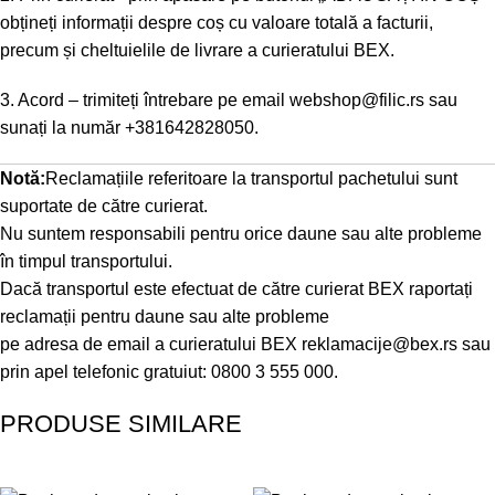
obțineți informații despre coș cu valoare totală a facturii,
precum și cheltuielile de livrare a curieratului BEX.
3. Acord – trimiteți întrebare pe email
webshop@filic.rs
sau
sunați la număr
+381642828050
.
Notă:
Reclamațiile referitoare la transportul pachetului sunt
suportate de către curierat.
Nu suntem responsabili pentru orice daune sau alte probleme
în timpul transportului.
Dacă transportul este efectuat de către curierat BEX raportați
reclamații pentru daune sau alte probleme
pe adresa de email a curieratului BEX
reklamacije@bex.rs
sau
prin apel telefonic gratuiut: 0800 3 555 000.
PRODUSE SIMILARE