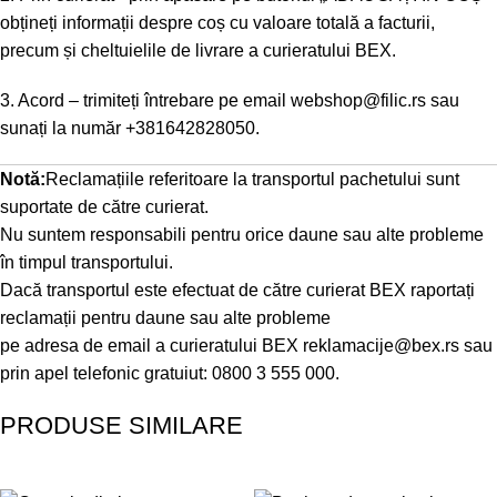
obțineți informații despre coș cu valoare totală a facturii,
precum și cheltuielile de livrare a curieratului BEX.
3. Acord – trimiteți întrebare pe email
webshop@filic.rs
sau
sunați la număr
+381642828050
.
Notă:
Reclamațiile referitoare la transportul pachetului sunt
suportate de către curierat.
Nu suntem responsabili pentru orice daune sau alte probleme
în timpul transportului.
Dacă transportul este efectuat de către curierat BEX raportați
reclamații pentru daune sau alte probleme
pe adresa de email a curieratului BEX
reklamacije@bex.rs
sau
prin apel telefonic gratuiut: 0800 3 555 000.
PRODUSE SIMILARE