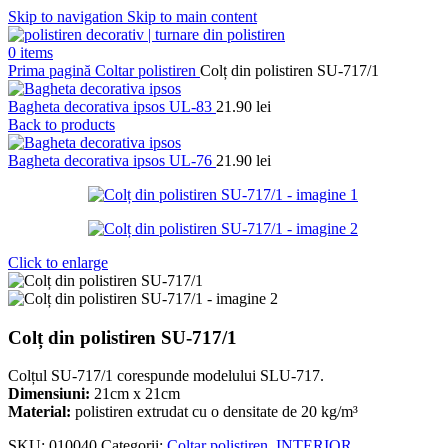
Skip to navigation
Skip to main content
0
items
Prima pagină
Coltar polistiren
Colț din polistiren SU-717/1
Bagheta decorativa ipsos UL-83
21.90
lei
Back to products
Bagheta decorativa ipsos UL-76
21.90
lei
Click to enlarge
Colț din polistiren SU-717/1
Colțul SU-717/1 corespunde modelului SLU-717.
Dimensiuni:
21cm x 21cm
Material:
polistiren extrudat cu o densitate de 20 kg/m³
SKU:
010040
Categorii:
Coltar polistiren
,
INTERIOR