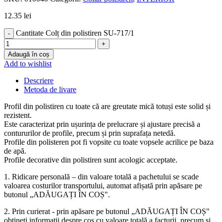
12.35
lei
Cantitate Colț din polistiren SU-717/1
Adaugă în coș
Add to wishlist
Descriere
Metoda de livare
Profil din polistiren cu toate că are greutate mică totuși este solid și
rezistent.
Este caracterizat prin ușurința de prelucrare și ajustare precisă a
contururilor de profile, precum și prin suprafața netedă.
Profile din polisteren pot fi vopsite cu toate vopsele acrilice pe baza
de apă.
Profile decorative din polistiren sunt acologic acceptate.
1. Ridicare personală – din valoare totală a pachetului se scade
valoarea costurilor transportului, automat afișată prin apăsare pe
butonul „ADĂUGAȚI ÎN COȘ".
2. Prin curierat - prin apăsare pe butonul „ADĂUGAȚI ÎN COȘ"
obțineți informații despre coș cu valoare totală a facturii, precum și