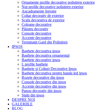
Ornamente profile decorative polistiren exterior
Nut profile decorative polistiren exterior
Ancadramente ferestre
Coltar decorativ de exterior
Scafa decorativa de exterior
Coloane decorative
Pilastru decorativ
Console decorative
Accente decorative
Terminatii Gard din Polistiren
IPSOS
Baghete decorativa ipsos
Baghete decorativa ornamental
Baghete decorative ipsos
L profile baghete
Baghete si Colturi Decorative Ipsos
Baghete decorativa pentru banda led ipsos
Rozete decorative din ipsos
Console decorative din ipsos
Accente decorative din ipsos
Panou decorativ din ipsos
Stalp din ipsos
DESPRE NOI
GALERIILE
BLOG