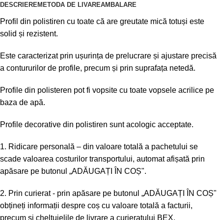
DESCRIERE
METODA DE LIVARE
AMBALARE
Profil din polistiren cu toate că are greutate mică totuși este
solid și rezistent.
Este caracterizat prin ușurința de prelucrare și ajustare precisă
a contururilor de profile, precum și prin suprafața netedă.
Profile din polisteren pot fi vopsite cu toate vopsele acrilice pe
baza de apă.
Profile decorative din polistiren sunt acologic acceptate.
1. Ridicare personală – din valoare totală a pachetului se
scade valoarea costurilor transportului, automat afișată prin
apăsare pe butonul „ADĂUGAȚI ÎN COȘ".
2. Prin curierat - prin apăsare pe butonul „ADĂUGAȚI ÎN COȘ"
obțineți informații despre coș cu valoare totală a facturii,
precum și cheltuielile de livrare a curieratului BEX.