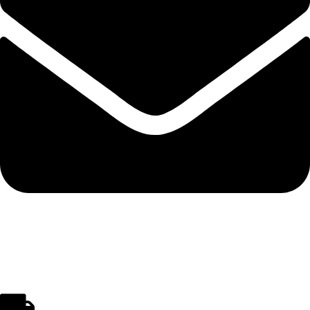
polistirenpro@yahoo.com