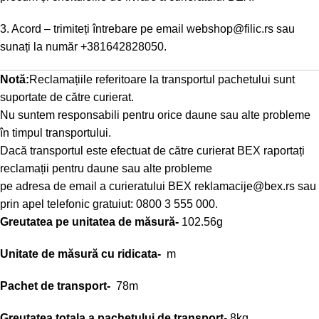
3. Acord – trimiteți întrebare pe email
webshop@filic.rs
sau
sunați la număr
+381642828050
.
Notă:
Reclamațiile referitoare la transportul pachetului sunt
suportate de către curierat.
Nu suntem responsabili pentru orice daune sau alte probleme
în timpul transportului.
Dacă transportul este efectuat de către curierat BEX raportați
reclamații pentru daune sau alte probleme
pe adresa de email a curieratului BEX
reklamacije@bex.rs
sau
prin apel telefonic gratuiut: 0800 3 555 000.
Greutatea pe unitatea de măsură-
102.56g
Unitate de măsură cu ridicata-
m
Pachet de transport-
78m
Greutatea totala a pachetului de transport-
8kg