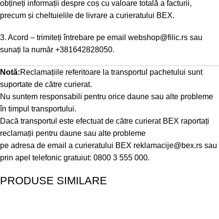
obțineți informații despre coș cu valoare totală a facturii,
precum și cheltuielile de livrare a curieratului BEX.
3. Acord – trimiteți întrebare pe email
webshop@filic.rs
sau
sunați la număr
+381642828050
.
Notă:
Reclamațiile referitoare la transportul pachetului sunt
suportate de către curierat.
Nu suntem responsabili pentru orice daune sau alte probleme
în timpul transportului.
Dacă transportul este efectuat de către curierat BEX raportați
reclamații pentru daune sau alte probleme
pe adresa de email a curieratului BEX
reklamacije@bex.rs
sau
prin apel telefonic gratuiut: 0800 3 555 000.
PRODUSE SIMILARE