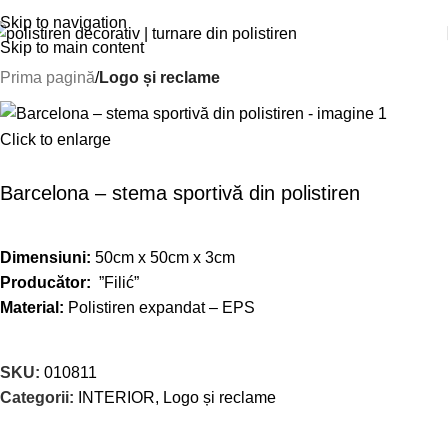
Skip to navigation
Skip to main content
Prima pagină
Logo și reclame
Click to enlarge
Barcelona – stema sportivă din polistiren
Dimensiuni:
50cm x 50cm x 3cm
Producător:
”Filić”
Material:
Polistiren expandat – EPS
SKU:
010811
Categorii:
INTERIOR
,
Logo și reclame