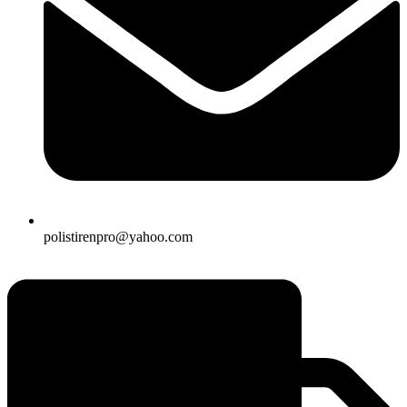
polistirenpro@yahoo.com