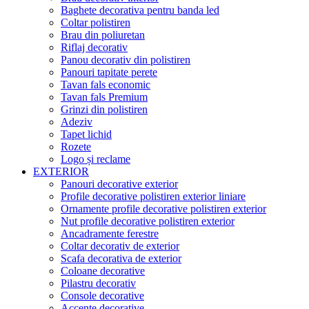
Baghete decorativa pentru banda led
Coltar polistiren
Brau din poliuretan
Riflaj decorativ
Panou decorativ din polistiren
Panouri tapitate perete
Tavan fals economic
Tavan fals Premium
Grinzi din polistiren
Adeziv
Tapet lichid
Rozete
Logo și reclame
EXTERIOR
Panouri decorative exterior
Profile decorative polistiren exterior liniare
Ornamente profile decorative polistiren exterior
Nut profile decorative polistiren exterior
Ancadramente ferestre
Coltar decorativ de exterior
Scafa decorativa de exterior
Coloane decorative
Pilastru decorativ
Console decorative
Accente decorative