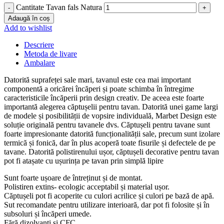
Cantitate Tavan fals Natura
Adaugă în coș
Add to wishlist
Descriere
Metoda de livare
Ambalare
Datorită suprafeței sale mari, tavanul este cea mai important
componentă a oricărei încăperi și poate schimba în întregime
caracteristicile încăperii prin design creativ. De aceea este foarte
importantă alegerea căptușelii pentru tavan. Datorită unei game largi
de modele și posibilității de vopsire individuală, Marbet Design este
soluție originală pentru tavanele dvs. Căptușeli pentru tavane sunt
foarte impresionante datorită funcționalității sale, precum sunt izolare
termică și fonică, dar în plus acoperă toate fisurile și defectele de pe
tavane. Datorită polistirenului ușor, căptușeli decorative pentru tavan
pot fi atașate cu ușurința pe tavan prin simplă lipire
Sunt foarte ușoare de întreținut și de montat.
Polistiren extins- ecologic acceptabil și material ușor.
Căptușeli pot fi acoperite cu culori acrilice și culori pe bază de apă.
Sut recomandate pentru utilizare interioară, dar pot fi folosite și în
subsoluri și încăperi umede.
Fără dizolvanți și CFC.