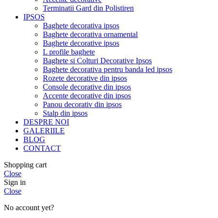
Terminatii Gard din Polistiren
IPSOS
Baghete decorativa ipsos
Baghete decorativa ornamental
Baghete decorative ipsos
L profile baghete
Baghete si Colturi Decorative Ipsos
Baghete decorativa pentru banda led ipsos
Rozete decorative din ipsos
Console decorative din ipsos
Accente decorative din ipsos
Panou decorativ din ipsos
Stalp din ipsos
DESPRE NOI
GALERIILE
BLOG
CONTACT
Shopping cart
Close
Sign in
Close
No account yet?