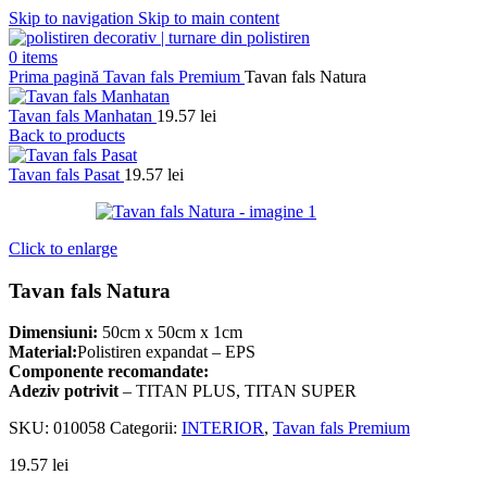
Skip to navigation
Skip to main content
0
items
Prima pagină
Tavan fals Premium
Tavan fals Natura
Tavan fals Manhatan
19.57
lei
Back to products
Tavan fals Pasat
19.57
lei
Click to enlarge
Tavan fals Natura
Dimensiuni:
50cm x 50cm x 1cm
Material:
Polistiren expandat – EPS
Componente recomandate:
Adeziv potrivit
– TITAN PLUS, TITAN SUPER
SKU:
010058
Categorii:
INTERIOR
,
Tavan fals Premium
19.57
lei