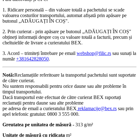
1. Ridicare personală – din valoare totală a pachetului se scade
valoarea costurilor transportului, automat afișată prin apăsare pe
butonul „ADĂUGAȚI ÎN COȘ".
2. Prin curierat - prin apăsare pe butonul „ADĂUGAȚI ÎN COȘ"
obțineți informații despre coș cu valoare totală a facturii, precum și
cheltuielile de livrare a curieratului BEX.
3. Acord – trimiteți întrebare pe email
webshop@filic.rs
sau sunați la
număr
+381642828050
.
Notă:
Reclamațiile referitoare la transportul pachetului sunt suportate
de către curierat.
Nu suntem responsabili pentru orice daune sau alte probleme în
timpul transportului.
Dacă transportul este efectuat de către curierat BEX raportați
reclamații pentru daune sau alte probleme
pe adresa de email a curieratului BEX
reklamacije@bex.rs
sau prin
apel telefonic gratuiut: 0800 3 555 000.
Greutatea pe unitatea de măsură -
313 g/m²
Unitate de măsură cu ridicata
m²