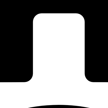
n polimer rigid. Cu un design distinctiv și linii curate, aceste baghete a
ectul impecabil pe termen lung. Datorită dimensiunilor versatile, se integ
, iar rezultatele vor depăși cu siguranță așteptările tale.