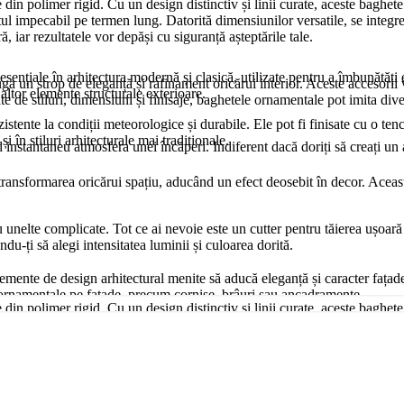
n polimer rigid. Cu un design distinctiv și linii curate, aceste baghete a
ectul impecabil pe termen lung. Datorită dimensiunilor versatile, se integ
, iar rezultatele vor depăși cu siguranță așteptările tale.
esențiale în arhitectura modernă și clasică, utilizate pentru a îmbunătăți e
un strop de eleganță și rafinament oricărui interior. Aceste accesorii ver
u altor elemente structurale exterioare.
ate de stiluri, dimensiuni și finisaje, baghetele ornamentale pot imita di
zistente la condiții meteorologice și durabile. Ele pot fi finisate cu o ten
i în stiluri arhitecturale mai tradiționale.
nd instantaneu atmosfera unei încăperi. Indiferent dacă doriți să creați 
nsformarea oricărui spațiu, aducând un efect deosebit în decor. Aceasta s
u unelte complicate. Tot ce ai nevoie este un cutter pentru tăierea ușoară 
du-ți să alegi intensitatea luminii și culoarea dorită.
lemente de design arhitectural menite să aducă eleganță și caracter fațade
alii ornamentale pe fațade, precum cornișe, brâuri sau ancadramente.
n polimer rigid. Cu un design distinctiv și linii curate, aceste baghete a
ectul impecabil pe termen lung. Datorită dimensiunilor versatile, se integ
i rezistent la intemperii, oferind o durabilitate ridicată chiar și în condiț
, iar rezultatele vor depăși cu siguranță așteptările tale.
 la impact.
 un punct de interes vizual, dar oferi camerei tale o dimensiune unică ca