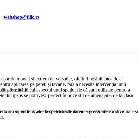
EI
webshop@filic.rs
 ușor de montat și extrem de versatile, oferind posibilitatea de a
entru aplicarea pe pereți și tavane, fără a necesita intervenția unui
băi și bucătării.
transforma radical aspectul unui spațiu, fie că sunt utilizate pentru a
le din ipsos se potrivesc perfect în orice stil de amenajare, de la clasic
avalita” sau pentru unele dintre tehnicile dumneavoastră decorative
nsiuni și modele, acestea permit adaptarea la preferințele individuale și
gn.