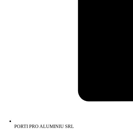
Descoperă eleganța și rafinamentul excepțional al baghetelor decorative di
polimer rigid durabil, sunt rezistente la deteriorare și își păstrează asp
și definind spațiul într-un mod remarcabil. Instalarea este rapidă și ușoară
Vezi produsele
Logo și reclame
PORTI PRO ALUMINIU SRL