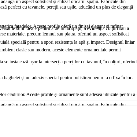
daugă un aspect sofisticat și stilizat oricărui spațiu. Fabricate din
rează perfect cu tavanele, pereții sau ușile, aducând un plus de eleganță
stetica fațadelor. Aceste profile oferă un finisaj elegant și rafinat
satile sunt ideale pentru a delimita spații, a evidenția colțuri sau a
verse materiale, precum lemnul sau piatra, oferind un aspect sofisticat
cuială specială pentru a spori rezistența la apă și impact. Designul liniar
un ambient clasic sau modern, aceste elemente ornamentale permit
e instalează ușor la intersecția pereților cu tavanul, în colțuri, oferind
a baghetei și un adeziv special pentru polistiren pentru a o fixa în loc.
lor clădirilor. Aceste profile și ornamente sunt adesea utilizate pentru a
daugă un aspect sofisticat și stilizat oricărui spațiu. Fabricate din
rează perfect cu tavanele, pereții sau ușile, aducând un plus de eleganță
ii climatice dure. După aplicare, profilele sunt acoperite cu o tencuială
re combină eleganța și modernitatea, creând interes vizual. Poți să