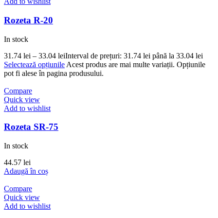
Add to wishlist
Rozeta R-20
In stock
31.74
lei
–
33.04
lei
Interval de prețuri: 31.74 lei până la 33.04 lei
Selectează opțiunile
Acest produs are mai multe variații. Opțiunile
pot fi alese în pagina produsului.
Compare
Quick view
Add to wishlist
Rozeta SR-75
In stock
44.57
lei
Adaugă în coș
Compare
Quick view
Add to wishlist