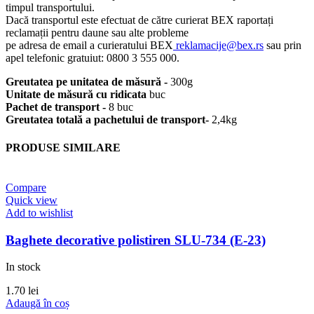
timpul transportului.
Dacă transportul este efectuat de către curierat BEX raportați
reclamații pentru daune sau alte probleme
pe adresa de email a curieratului BEX
reklamacije@bex.rs
sau prin
apel telefonic gratuiut: 0800 3 555 000.
Greutatea pe unitatea de măsură -
300g
Unitate de măsură cu ridicata
buc
Pachet de transport -
8 buc
Greutatea totală a pachetului de transport-
2,4kg
PRODUSE SIMILARE
Compare
Quick view
Add to wishlist
Baghete decorative polistiren SLU-734 (E-23)
In stock
1.70
lei
Adaugă în coș