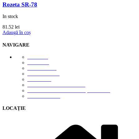
Rozeta SR-78
In stock
81.52
lei
Adaugă în coș
NAVIGARE
E-STORE
GALERIE
DESPRE NOI
DESCĂRCĂRI
CONTACT
TERMENI DE UTILIZARE
POLITICA DE CONFIDENȚIALITATE
CONTUL MEU
LOCAȚIE