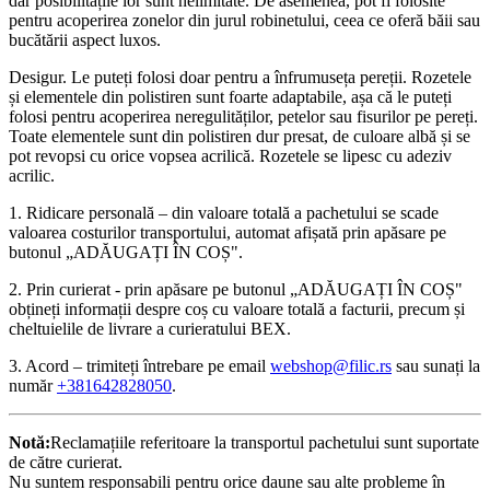
dar posibilitățile lor sunt nelimitate. De asemenea, pot fi folosite
pentru acoperirea zonelor din jurul robinetului, ceea ce oferă băii sau
bucătării aspect luxos.
Desigur. Le puteți folosi doar pentru a înfrumuseța pereții. Rozetele
și elementele din polistiren sunt foarte adaptabile, așa că le puteți
folosi pentru acoperirea neregulităților, petelor sau fisurilor pe pereți.
Toate elementele sunt din polistiren dur presat, de culoare albă și se
pot revopsi cu orice vopsea acrilică. Rozetele se lipesc cu adeziv
acrilic.
1. Ridicare personală – din valoare totală a pachetului se scade
valoarea costurilor transportului, automat afișată prin apăsare pe
butonul „ADĂUGAȚI ÎN COȘ".
2. Prin curierat - prin apăsare pe butonul „ADĂUGAȚI ÎN COȘ"
obțineți informații despre coș cu valoare totală a facturii, precum și
cheltuielile de livrare a curieratului BEX.
3. Acord – trimiteți întrebare pe email
webshop@filic.rs
sau sunați la
număr
+381642828050
.
Notă:
Reclamațiile referitoare la transportul pachetului sunt suportate
de către curierat.
Nu suntem responsabili pentru orice daune sau alte probleme în