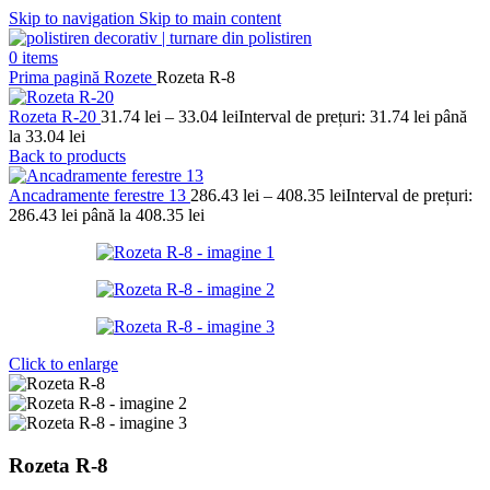
Skip to navigation
Skip to main content
0
items
Prima pagină
Rozete
Rozeta R-8
Rozeta R-20
31.74
lei
–
33.04
lei
Interval de prețuri: 31.74 lei până
la 33.04 lei
Back to products
Ancadramente ferestre 13
286.43
lei
–
408.35
lei
Interval de prețuri:
286.43 lei până la 408.35 lei
Click to enlarge
Rozeta R-8