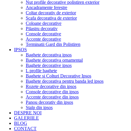
Nut profile decorative polistiren exterior
Ancadramente ferestre
Coltar decorativ de exterior
Scafa decorativa de exterior
Coloane decorative
Pilastru decorativ
Console decorative
Accente decorative
Terminatii Gard din Polistiren
IPSOS
Baghete decorativa ipsos
Baghete decorativa ornamental
Baghete decorative ipsos
L profile baghete
Baghete si Colturi Decorative Ipsos
Baghete decorativa pentru banda led ipsos
Rozete decorative din ipsos
Console decorative din ipsos
Accente decorative din ipsos
Panou decorativ din ipsos
Stalp din ipsos
DESPRE NOI
GALERIILE
BLOG
CONTACT