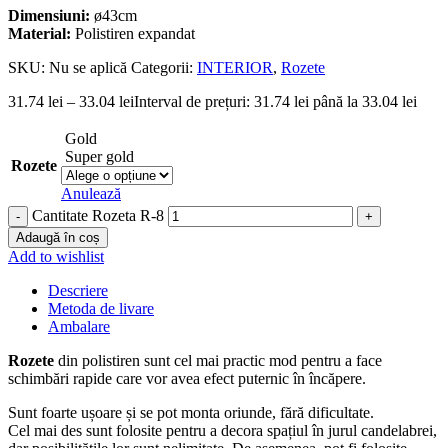
Dimensiuni:
ø43cm
Material:
Polistiren expandat
SKU:
Nu se aplică
Categorii:
INTERIOR
,
Rozete
31.74
lei
–
33.04
lei
Interval de prețuri: 31.74 lei până la 33.04 lei
Gold
Super gold
Rozete
Anulează
Cantitate Rozeta R-8
Adaugă în coș
Add to wishlist
Descriere
Metoda de livare
Ambalare
Rozete
din polistiren sunt cel mai practic mod pentru a face
schimbări rapide care vor avea efect puternic în încăpere.
Sunt foarte ușoare și se pot monta oriunde, fără dificultate.
Cel mai des sunt folosite pentru a decora spațiul în jurul candelabrei,