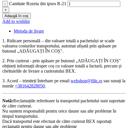
Cantitate Rozeta din ipsos R-21
Adaugă în coș
Add to wishlist
Metoda de livare
1. Ridicare personală – din valoare totală a pachetului se scade
valoarea costurilor transportului, automat afișată prin apăsare pe
butonul „ADĂUGAȚI ÎN COȘ".
2. Prin curierat - prin apăsare pe butonul „ADĂUGAȚI ÎN COȘ"
obțineți informații despre coș cu valoare totală a facturii, precum și
cheltuielile de livrare a curieratului BEX.
3. Acord – trimiteți întrebare pe email
webshop@filic.rs
sau sunați la
număr
+381642828050
.
Notă:
Reclamațiile referitoare la transportul pachetului sunt suportate
de către curierat.
Nu suntem responsabili pentru orice daune sau alte probleme în
timpul transportului.
Dacă transportul este efectuat de către curierat BEX raportați
reclamații pentru daune sau alte probleme