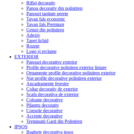
Riflaj decorativ
Panou decorativ din polistiren
Panouri tapitate perete
Tavan fals economic
Tavan fals Premium
Grinzi din polistiren
Adeziv
Tapet lichid
Rozete
Logo și reclame
EXTERIOR
Panouri decorative exterior
Profile decorative polistiren exterior liniare
Ornamente profile decorative polistiren exterior
Nut profile decorative polistiren exterior
Ancadramente ferestre
Coltar decorativ de exterior
Scafa decorativa de exterior
Coloane decorative
Pilastru decorativ
Console decorative
Accente decorative
Terminatii Gard din Polistiren
IPSOS
Baghete decorativa ipsos