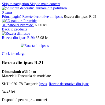
Skip to navigation
Skip to main content
0
items
Prima pagină
Rozete decorative din ipsos
Rozeta din ipsos R-21
3D panouri Piramide
92.00
lei
Back to products
Rozeta din ipsos R-9b
35.08
lei
Click to enlarge
Rozeta din ipsos R-21
Dimensiuni:
ø36,2 cm
Material:
Tencuiala de modelare
SKU:
020178
Categorii:
Ipsos
,
Rozete decorative din ipsos
34.45
lei
Disponibil pentru pre-comenzi