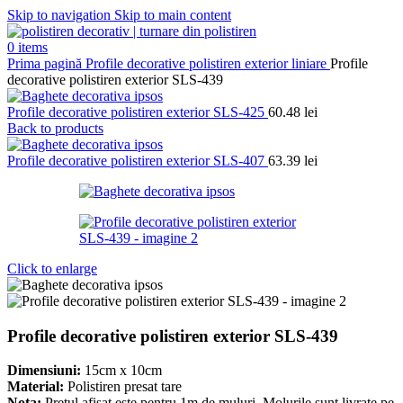
Skip to navigation
Skip to main content
0
items
Prima pagină
Profile decorative polistiren exterior liniare
Profile
decorative polistiren exterior SLS-439
Profile decorative polistiren exterior SLS-425
60.48
lei
Back to products
Profile decorative polistiren exterior SLS-407
63.39
lei
Click to enlarge
Profile decorative polistiren exterior SLS-439
Dimensiuni:
15cm x 10cm
Material:
Polistiren presat tare
Nota:
Pretul afisat este pentru 1m de muluri. Molurile sunt livrate pe