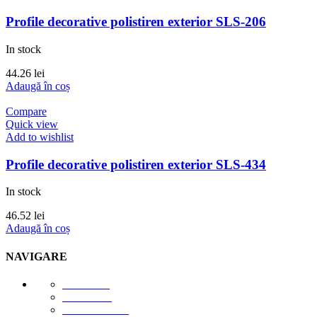
Profile decorative polistiren exterior SLS-206
In stock
44.26
lei
Adaugă în coș
Compare
Quick view
Add to wishlist
Profile decorative polistiren exterior SLS-434
In stock
46.52
lei
Adaugă în coș
NAVIGARE
E-STORE
GALERIE
DESPRE NOI