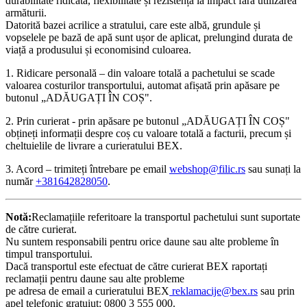
durabilitate ridicată, flexibilitate și rezistență la impact fără utilizarea
armăturii.
Datorită bazei acrilice a stratului, care este albă, grundule și
vopselele pe bază de apă sunt ușor de aplicat, prelungind durata de
viață a produsului și economisind culoarea.
1. Ridicare personală – din valoare totală a pachetului se scade
valoarea costurilor transportului, automat afișată prin apăsare pe
butonul „ADĂUGAȚI ÎN COȘ".
2. Prin curierat - prin apăsare pe butonul „ADĂUGAȚI ÎN COȘ"
obțineți informații despre coș cu valoare totală a facturii, precum și
cheltuielile de livrare a curieratului BEX.
3. Acord – trimiteți întrebare pe email
webshop@filic.rs
sau sunați la
număr
+381642828050
.
Notă:
Reclamațiile referitoare la transportul pachetului sunt suportate
de către curierat.
Nu suntem responsabili pentru orice daune sau alte probleme în
timpul transportului.
Dacă transportul este efectuat de către curierat BEX raportați
reclamații pentru daune sau alte probleme
pe adresa de email a curieratului BEX
reklamacije@bex.rs
sau prin
apel telefonic gratuiut: 0800 3 555 000.