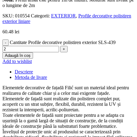
o lungime de 2m
SKU:
010554
Categorii:
EXTERIOR
,
Profile decorative polistiren
exterior liniare
60.48
lei
Cantitate Profile decorative polistiren exterior SLS-439
Adaugă în coș
Add to wishlist
Descriere
Metoda de livare
Elementele decorative de fațadă Filić sunt un material ideal pentru
realizarea de calitate chiar și a celor mai exigente fațade.
Elementele de fațadă sunt realizate din polistiren complet pur,
acoperit cu un strat subțire, flexibil, durabil, rezistent la UV și
rezistent la intemperii, acrilic-poliuretan.
Toate elementele de fațadă sunt proiectate pentru a se adapta cu
ușurință la o gamă largă de situații de construcție, de la condiții
ideale de construcție până la substraturi foarte problematice.
Învelișul de protecție unic al produsului se caracterizează prin