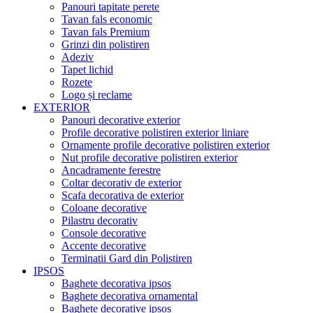
Panouri tapitate perete
Tavan fals economic
Tavan fals Premium
Grinzi din polistiren
Adeziv
Tapet lichid
Rozete
Logo și reclame
EXTERIOR
Panouri decorative exterior
Profile decorative polistiren exterior liniare
Ornamente profile decorative polistiren exterior
Nut profile decorative polistiren exterior
Ancadramente ferestre
Coltar decorativ de exterior
Scafa decorativa de exterior
Coloane decorative
Pilastru decorativ
Console decorative
Accente decorative
Terminatii Gard din Polistiren
IPSOS
Baghete decorativa ipsos
Baghete decorativa ornamental
Baghete decorative ipsos