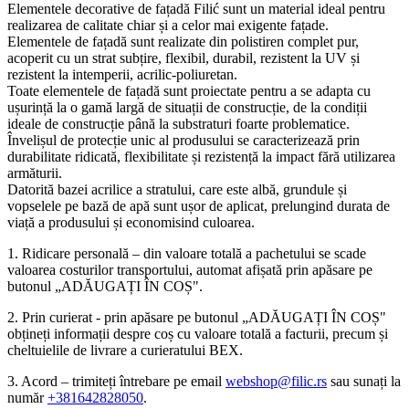
Elementele decorative de fațadă Filić sunt un material ideal pentru
realizarea de calitate chiar și a celor mai exigente fațade.
Elementele de fațadă sunt realizate din polistiren complet pur,
acoperit cu un strat subțire, flexibil, durabil, rezistent la UV și
rezistent la intemperii, acrilic-poliuretan.
Toate elementele de fațadă sunt proiectate pentru a se adapta cu
ușurință la o gamă largă de situații de construcție, de la condiții
ideale de construcție până la substraturi foarte problematice.
Învelișul de protecție unic al produsului se caracterizează prin
durabilitate ridicată, flexibilitate și rezistență la impact fără utilizarea
armăturii.
Datorită bazei acrilice a stratului, care este albă, grundule și
vopselele pe bază de apă sunt ușor de aplicat, prelungind durata de
viață a produsului și economisind culoarea.
1. Ridicare personală – din valoare totală a pachetului se scade
valoarea costurilor transportului, automat afișată prin apăsare pe
butonul „ADĂUGAȚI ÎN COȘ".
2. Prin curierat - prin apăsare pe butonul „ADĂUGAȚI ÎN COȘ"
obțineți informații despre coș cu valoare totală a facturii, precum și
cheltuielile de livrare a curieratului BEX.
3. Acord – trimiteți întrebare pe email
webshop@filic.rs
sau sunați la
număr
+381642828050
.