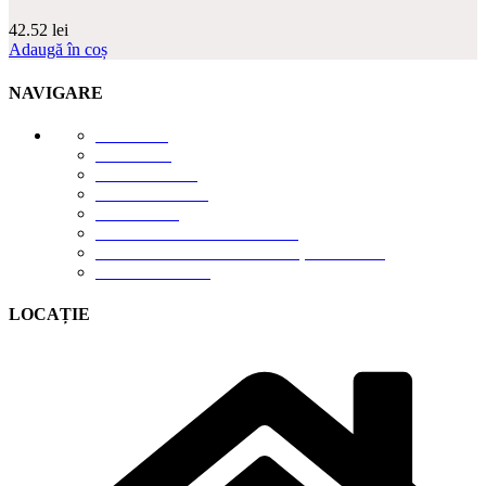
42.52
lei
Adaugă în coș
NAVIGARE
E-STORE
GALERIE
DESPRE NOI
DESCĂRCĂRI
CONTACT
TERMENI DE UTILIZARE
POLITICA DE CONFIDENȚIALITATE
CONTUL MEU
LOCAȚIE