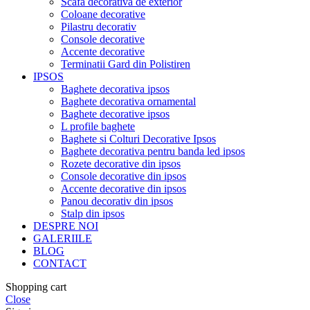
Scafa decorativa de exterior
Coloane decorative
Pilastru decorativ
Console decorative
Accente decorative
Terminatii Gard din Polistiren
IPSOS
Baghete decorativa ipsos
Baghete decorativa ornamental
Baghete decorative ipsos
L profile baghete
Baghete si Colturi Decorative Ipsos
Baghete decorativa pentru banda led ipsos
Rozete decorative din ipsos
Console decorative din ipsos
Accente decorative din ipsos
Panou decorativ din ipsos
Stalp din ipsos
DESPRE NOI
GALERIILE
BLOG
CONTACT
Shopping cart
Close