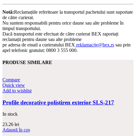
Notă:
Reclamațiile referitoare la transportul pachetului sunt suportate
de către curierat.
Nu suntem responsabili pentru orice daune sau alte probleme în
timpul transportului.
Dacă transportul este efectuat de către curierat BEX raportați
reclamații pentru daune sau alte probleme
pe adresa de email a curieratului BEX
reklamacije@bex.rs
sau prin
apel telefonic gratuiut: 0800 3 555 000.
PRODUSE SIMILARE
Compare
Quick view
Add to wishlist
Profile decorative polistiren exterior SLS-217
In stock
23.26
lei
Adaugă în coș