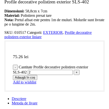
Profile decorative polistiren exterior SLS-402
Dimensiuni:
58,8cm x 7cm
Material:
Polistiren presat tare
Nota:
Pretul afisat este pentru 1m de muluri. Molurile sunt livrate
pe o lungime de 2m.
SKU:
010517
Categorii:
EXTERIOR
,
Profile decorative
polistiren exterior liniare
75.26
lei
Cantitate Profile decorative polistiren exterior
SLS-402
Adaugă în coș
Add to wishlist
Descriere
Metoda de livare