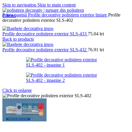
Skip to navigation
Skip to main content
Prima pagină
Profile decorative polistiren exterior liniare
Profile
0
items
decorative polistiren exterior SLS-402
Profile decorative polistiren exterior SLS-433
75.04
lei
Back to products
Profile decorative polistiren exterior SLS-432
76.91
lei
Click to enlarge