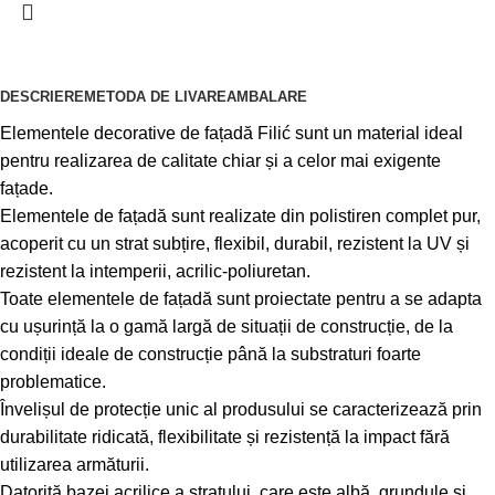
DESCRIERE
METODA DE LIVARE
AMBALARE
Elementele decorative de fațadă Filić sunt un material ideal
pentru realizarea de calitate chiar și a celor mai exigente
fațade.
Elementele de fațadă sunt realizate din polistiren complet pur,
acoperit cu un strat subțire, flexibil, durabil, rezistent la UV și
rezistent la intemperii, acrilic-poliuretan.
Toate elementele de fațadă sunt proiectate pentru a se adapta
cu ușurință la o gamă largă de situații de construcție, de la
condiții ideale de construcție până la substraturi foarte
problematice.
Învelișul de protecție unic al produsului se caracterizează prin
durabilitate ridicată, flexibilitate și rezistență la impact fără
utilizarea armăturii.
Datorită bazei acrilice a stratului, care este albă, grundule și