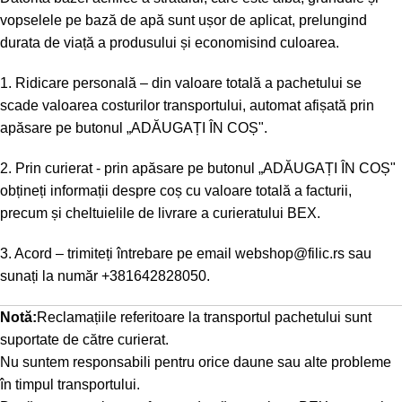
vopselele pe bază de apă sunt ușor de aplicat, prelungind
durata de viață a produsului și economisind culoarea.
1. Ridicare personală – din valoare totală a pachetului se
scade valoarea costurilor transportului, automat afișată prin
apăsare pe butonul „ADĂUGAȚI ÎN COȘ".
2. Prin curierat - prin apăsare pe butonul „ADĂUGAȚI ÎN COȘ"
obțineți informații despre coș cu valoare totală a facturii,
precum și cheltuielile de livrare a curieratului BEX.
3. Acord – trimiteți întrebare pe email
webshop@filic.rs
sau
sunați la număr
+381642828050
.
Notă:
Reclamațiile referitoare la transportul pachetului sunt
suportate de către curierat.
Nu suntem responsabili pentru orice daune sau alte probleme
în timpul transportului.