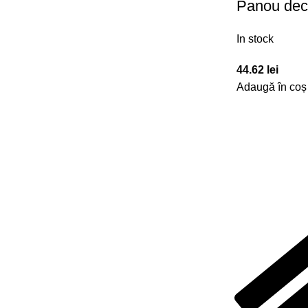
Panou dec
In stock
44.62
lei
Adaugă în coș
NAVIGARE
LOCAȚIE
E-STORE
GALERIE
DESPRE NOI
DESCĂRCĂRI
CONTACT