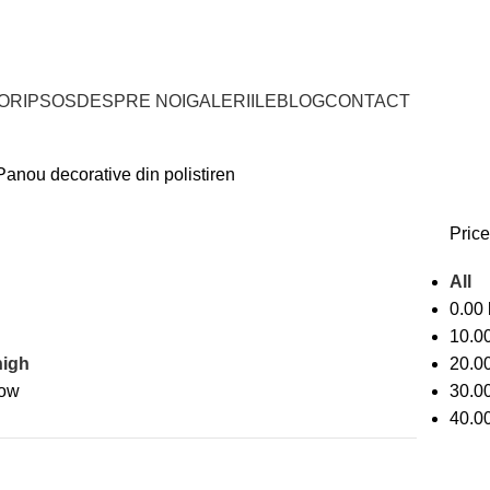
RITORIUL ROMÂNIEI
webshop@filic.rs
IOR
IPSOS
DESPRE NOI
GALERIILE
BLOG
CONTACT
Panou decorative din polistiren
Price 
All
0.00
10.0
high
20.0
low
30.0
40.0