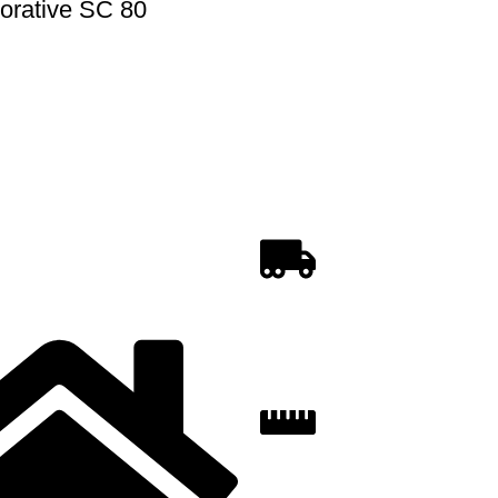
orative SC 80
REGULI DE CUMPĂR
INSTRUCȚIUNI