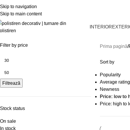
CĂUTĂM COLABORATORI ȘI DISTRIBUITORI PE TE
Skip to navigation
Skip to main content
INTERIOR
EXTER
Filter by price
Prima pagină
Sort by
Popularity
Average rating
Filtrează
Newness
Price: low to 
Price: high to 
Stock status
On sale
In stock