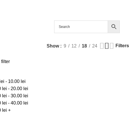
Filters
Show
9
12
18
24
filter
lei
-
10.00
lei
0
lei
-
20.00
lei
0
lei
-
30.00
lei
0
lei
-
40.00
lei
0
lei
+