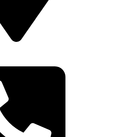
ETULUI NR 11B DROBETA
IN , MEHEDINTI