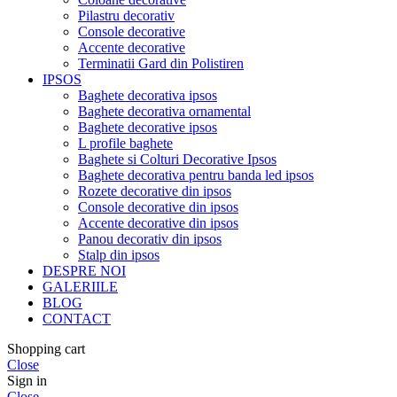
Pilastru decorativ
Console decorative
Accente decorative
Terminatii Gard din Polistiren
IPSOS
Baghete decorativa ipsos
Baghete decorativa ornamental
Baghete decorative ipsos
L profile baghete
Baghete si Colturi Decorative Ipsos
Baghete decorativa pentru banda led ipsos
Rozete decorative din ipsos
Console decorative din ipsos
Accente decorative din ipsos
Panou decorativ din ipsos
Stalp din ipsos
DESPRE NOI
GALERIILE
BLOG
CONTACT
Shopping cart
Close
Sign in
Close