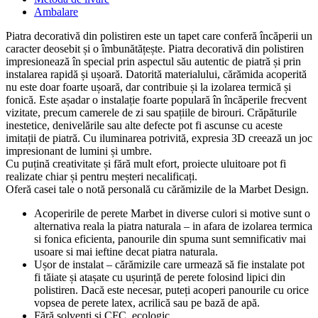
Ambalare
Piatra decorativă din polistiren este un tapet care conferă încăperii un
caracter deosebit și o îmbunătățește. Piatra decorativă din polistiren
impresionează în special prin aspectul său autentic de piatră și prin
instalarea rapidă și ușoară. Datorită materialului, cărămida acoperită
nu este doar foarte ușoară, dar contribuie și la izolarea termică și
fonică. Este așadar o instalație foarte populară în încăperile frecvent
vizitate, precum camerele de zi sau spațiile de birouri. Crăpăturile
inestetice, denivelările sau alte defecte pot fi ascunse cu aceste
imitații de piatră. Cu iluminarea potrivită, expresia 3D creează un joc
impresionant de lumini și umbre.
Cu puțină creativitate și fără mult efort, proiecte uluitoare pot fi
realizate chiar și pentru meșteri necalificați.
Oferă casei tale o notă personală cu cărămizile de la Marbet Design.
Acoperirile de perete Marbet in diverse culori si motive sunt o
alternativa reala la piatra naturala – in afara de izolarea termica
si fonica eficienta, panourile din spuma sunt semnificativ mai
usoare si mai ieftine decat piatra naturala.
Ușor de instalat – cărămizile care urmează să fie instalate pot
fi tăiate și atașate cu ușurință de perete folosind lipici din
polistiren. Dacă este necesar, puteți acoperi panourile cu orice
vopsea de perete latex, acrilică sau pe bază de apă.
Fără solvenți și CFC, ecologic.