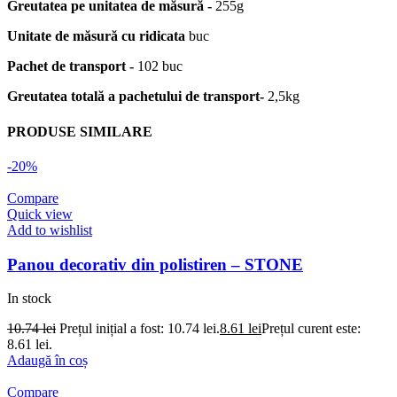
Greutatea pe unitatea de măsură -
255g
Unitate de măsură cu ridicata
buc
Pachet de transport -
102 buc
Greutatea totală a pachetului de transport-
2,5kg
PRODUSE SIMILARE
-20%
Compare
Quick view
Add to wishlist
Panou decorativ din polistiren – STONE
In stock
10.74
lei
Prețul inițial a fost: 10.74 lei.
8.61
lei
Prețul curent este:
8.61 lei.
Adaugă în coș
Compare