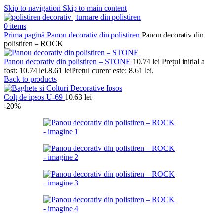
Skip to navigation
Skip to main content
0
items
Prima pagină
Panou decorativ din polistiren
Panou decorativ din
polistiren – ROCK
Panou decorativ din polistiren – STONE
10.74
lei
Prețul inițial a
fost: 10.74 lei.
8.61
lei
Prețul curent este: 8.61 lei.
Back to products
Colț de ipsos U-69
10.63
lei
-20%