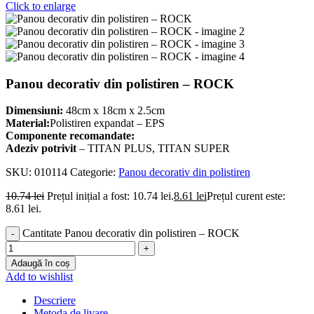
Click to enlarge
Panou decorativ din polistiren – ROCK
Dimensiuni:
48cm x 18cm x 2.5cm
Material:
Polistiren expandat – EPS
Componente recomandate:
Adeziv potrivit
– TITAN PLUS, TITAN SUPER
SKU:
010114
Categorie:
Panou decorativ din polistiren
10.74
lei
Prețul inițial a fost: 10.74 lei.
8.61
lei
Prețul curent este:
8.61 lei.
Cantitate Panou decorativ din polistiren – ROCK
Adaugă în coș
Add to wishlist
Descriere
Metoda de livare