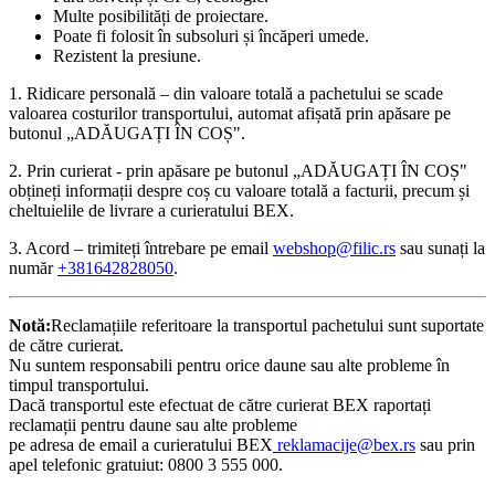
Multe posibilități de proiectare.
Poate fi folosit în subsoluri și încăperi umede.
Rezistent la presiune.
1. Ridicare personală – din valoare totală a pachetului se scade
valoarea costurilor transportului, automat afișată prin apăsare pe
butonul „ADĂUGAȚI ÎN COȘ".
2. Prin curierat - prin apăsare pe butonul „ADĂUGAȚI ÎN COȘ"
obțineți informații despre coș cu valoare totală a facturii, precum și
cheltuielile de livrare a curieratului BEX.
3. Acord – trimiteți întrebare pe email
webshop@filic.rs
sau sunați la
număr
+381642828050
.
Notă:
Reclamațiile referitoare la transportul pachetului sunt suportate
de către curierat.
Nu suntem responsabili pentru orice daune sau alte probleme în
timpul transportului.
Dacă transportul este efectuat de către curierat BEX raportați
reclamații pentru daune sau alte probleme
pe adresa de email a curieratului BEX
reklamacije@bex.rs
sau prin
apel telefonic gratuiut: 0800 3 555 000.