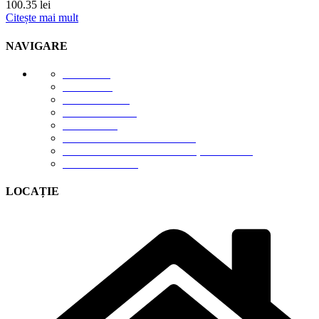
100.35
lei
Citește mai mult
NAVIGARE
E-STORE
GALERIE
DESPRE NOI
DESCĂRCĂRI
CONTACT
TERMENI DE UTILIZARE
POLITICA DE CONFIDENȚIALITATE
CONTUL MEU
LOCAȚIE