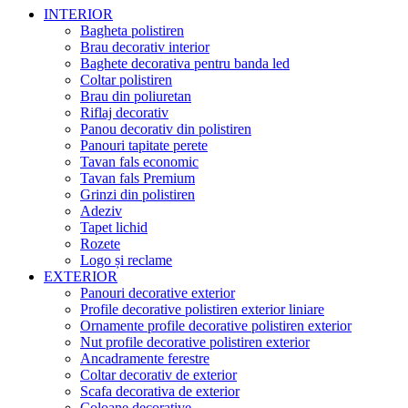
INTERIOR
Bagheta polistiren
Brau decorativ interior
Baghete decorativa pentru banda led
Coltar polistiren
Brau din poliuretan
Riflaj decorativ
Panou decorativ din polistiren
Panouri tapitate perete
Tavan fals economic
Tavan fals Premium
Grinzi din polistiren
Adeziv
Tapet lichid
Rozete
Logo și reclame
EXTERIOR
Panouri decorative exterior
Profile decorative polistiren exterior liniare
Ornamente profile decorative polistiren exterior
Nut profile decorative polistiren exterior
Ancadramente ferestre
Coltar decorativ de exterior
Scafa decorativa de exterior
Coloane decorative