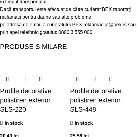
în timpul transportului.
Dacă transportul este efectuat de către curierat BEX raportați
reclamații pentru daune sau alte probleme
pe adresa de email a curieratului BEX
reklamacije@bex.rs
sau
prin apel telefonic gratuiut: 0800 3 555 000.
PRODUSE SIMILARE
Profile decorative
Profile decorative
polistiren exterior
polistiren exterior
SLS-220
SLS-448
In stock
In stock
20.43
lei
25.56
lei