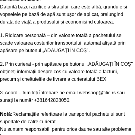
Datorită bazei acrilice a stratului, care este albă, grundule și
vopselele pe bază de apă sunt ușor de aplicat, prelungind
durata de viață a produsului și economisind culoarea.
1. Ridicare personală – din valoare totală a pachetului se
scade valoarea costurilor transportului, automat afișată prin
apăsare pe butonul „ADĂUGAȚI ÎN COȘ".
2. Prin curierat - prin apăsare pe butonul „ADĂUGAȚI ÎN COȘ"
obțineți informații despre coș cu valoare totală a facturii,
precum și cheltuielile de livrare a curieratului BEX.
3. Acord – trimiteți întrebare pe email
webshop@filic.rs
sau
sunați la număr
+381642828050
.
Notă:
Reclamațiile referitoare la transportul pachetului sunt
suportate de către curierat.
Nu suntem responsabili pentru orice daune sau alte probleme