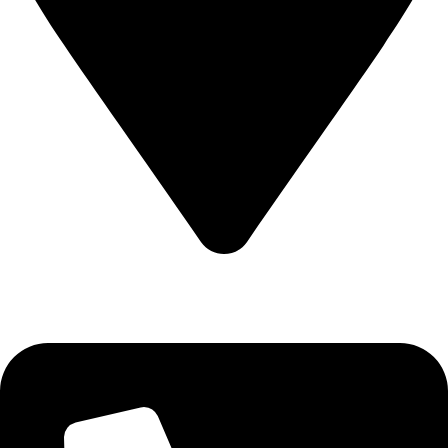
CALEA CERNETULUI NR 11B DROBETA TURNU SEVERIN
, MEHEDINTI