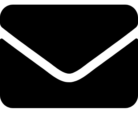
polistirenpro@yahoo.com