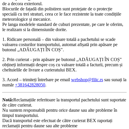
de a decora exteriorul.
Blocurile de fațadă din polistiren sunt protejate de o protecție
specială cu trei straturi, ceea ce le face rezistente la toate condițiile
meteorologice și mecanice.
Pe langa modelele standard de cuburi prezentate, pe care le oferim,
le realizam si la dimensiunile dorite.
1. Ridicare personală – din valoare totală a pachetului se scade
valoarea costurilor transportului, automat afișată prin apăsare pe
butonul „ADĂUGAȚI ÎN COȘ".
2. Prin curierat - prin apăsare pe butonul „ADĂUGAȚI ÎN COȘ"
obțineți informații despre coș cu valoare totală a facturii, precum și
cheltuielile de livrare a curieratului BEX.
3. Acord – trimiteți întrebare pe email
webshop@filic.rs
sau sunați la
număr
+381642828050
.
Notă:
Reclamațiile referitoare la transportul pachetului sunt suportate
de către curierat.
Nu suntem responsabili pentru orice daune sau alte probleme în
timpul transportului.
Dacă transportul este efectuat de către curierat BEX raportați
reclamații pentru daune sau alte probleme