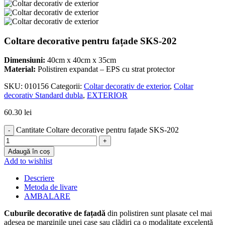
Coltare decorative pentru fațade SKS-202
Dimensiuni:
40cm x 40cm x 35cm
Material:
Polistiren expandat – EPS cu strat protector
SKU:
010156
Categorii:
Coltar decorativ de exterior
,
Coltar
decorativ Standard dubla
,
EXTERIOR
60.30
lei
Cantitate Coltare decorative pentru fațade SKS-202
Adaugă în coș
Add to wishlist
Descriere
Metoda de livare
AMBALARE
Cuburile decorative de fațadă
din polistiren sunt plasate cel mai
adesea pe marginile unei case sau clădiri ca o modalitate excelentă