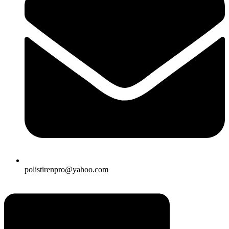
polistirenpro@yahoo.com