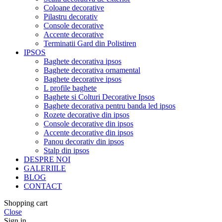
Coloane decorative
Pilastru decorativ
Console decorative
Accente decorative
Terminatii Gard din Polistiren
IPSOS
Baghete decorativa ipsos
Baghete decorativa ornamental
Baghete decorative ipsos
L profile baghete
Baghete si Colturi Decorative Ipsos
Baghete decorativa pentru banda led ipsos
Rozete decorative din ipsos
Console decorative din ipsos
Accente decorative din ipsos
Panou decorativ din ipsos
Stalp din ipsos
DESPRE NOI
GALERIILE
BLOG
CONTACT
Shopping cart
Close
Sign in