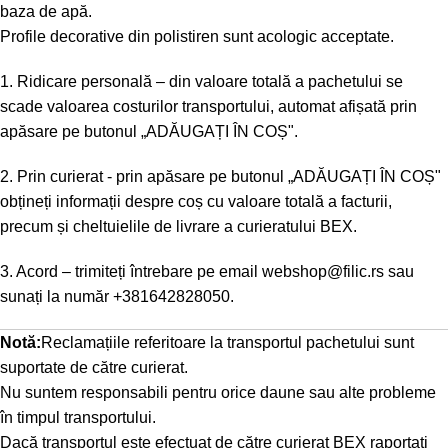
baza de apă.
Profile decorative din polistiren sunt acologic acceptate.
1. Ridicare personală – din valoare totală a pachetului se
scade valoarea costurilor transportului, automat afișată prin
apăsare pe butonul „ADĂUGAȚI ÎN COȘ".
2. Prin curierat - prin apăsare pe butonul „ADĂUGAȚI ÎN COȘ"
obțineți informații despre coș cu valoare totală a facturii,
precum și cheltuielile de livrare a curieratului BEX.
3. Acord – trimiteți întrebare pe email
webshop@filic.rs
sau
sunați la număr
+381642828050
.
Notă:
Reclamațiile referitoare la transportul pachetului sunt
suportate de către curierat.
Nu suntem responsabili pentru orice daune sau alte probleme
în timpul transportului.
Dacă transportul este efectuat de către curierat BEX raportați