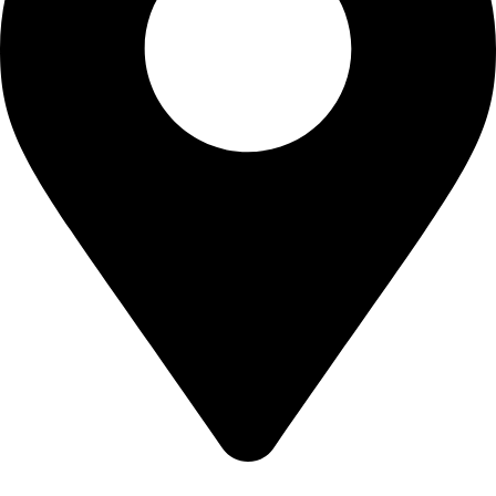
CALEA CERNETULUI NR 11B DROBETA TURNU SEVERIN