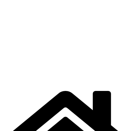
DESPRE NOI
DESCĂRCĂRI
CONTACT
TERMENI DE UTILIZARE
POLITICA DE CONFIDENȚIALITATE
CONTUL MEU
LOCAȚIE