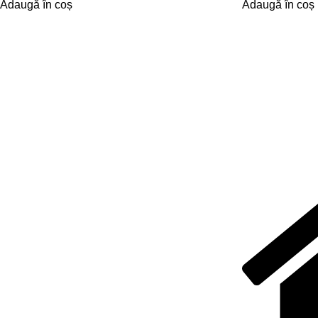
Adaugă în coș
Adaugă în coș
NAVIGARE
LOCAȚIE
E-STORE
GALERIE
DESPRE NOI
DESCĂRCĂRI
CONTACT
TERMENI DE UTILIZARE