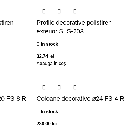
stiren
Profile decorative polistiren
exterior SLS-203
In stock
32.74
lei
Adaugă în coș
20 FS-8 R
Coloane decorative ø24 FS-4 R
In stock
238.00
lei