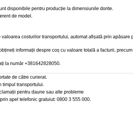
sunt disponibile pentru producție la dimensiunile dorite.
ferent de model.
de valoarea costurilor transportului, automat afișată prin apăs
neți informații despre coș cu valoare totală a facturii, precum ș
ți la număr
+381642828050
.
rtate de către curierat.
timpul transportului.
reclamații pentru daune sau alte probleme
prin apel telefonic gratuiut: 0800 3 555 000.