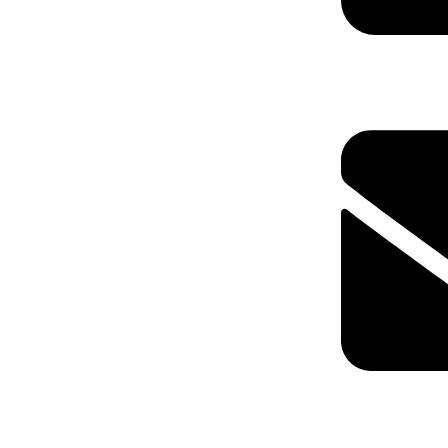
+40 75 362 91
polistirenpro