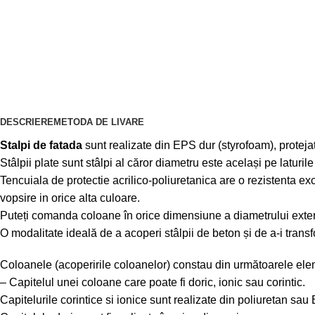
DESCRIERE
METODA DE LIVARE
Stalpi de fatada
sunt realizate din EPS dur (styrofoam), protejate
Stâlpii plate sunt stâlpi al căror diametru este același pe laturil
Tencuiala de protectie acrilico-poliuretanica are o rezistenta ex
vopsire in orice alta culoare.
Puteți comanda coloane în orice dimensiune a diametrului exteri
O modalitate ideală de a acoperi stâlpii de beton și de a-i trans
Coloanele (acoperirile coloanelor) constau din următoarele ele
– Capitelul unei coloane care poate fi doric, ionic sau corintic.
Capitelurile corintice si ionice sunt realizate din poliuretan sau