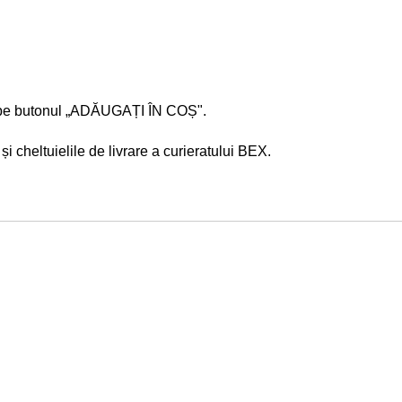
are pe butonul „ADĂUGAȚI ÎN COȘ".
i cheltuielile de livrare a curieratului BEX.