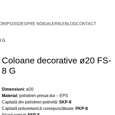
TORI ȘI DISTRIBUITORI PE TERITORIUL ROMÂNI
IOR
IPSOS
DESPRE NOI
GALERIILE
BLOG
CONTACT
8 G
Coloane decorative ø20 FS-
8 G
Dimensiuni:
ø20
Material:
polistiren presat dur – EPS
Capitală din polistiren potrivită:
SKP-8
Capitală poliuretanică corespunzătoare:
PKP-8
Stand potrivit:
FSP-8