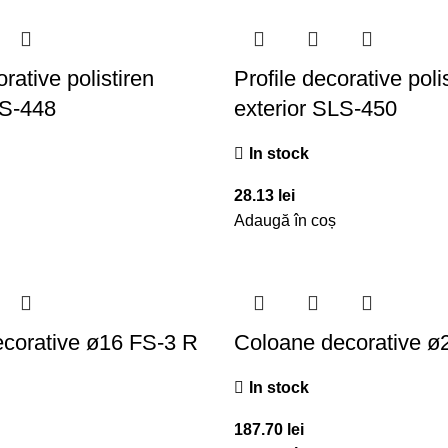
orative polistiren
Profile decorative poli
LS-448
exterior SLS-450
In stock
28.13
lei
Adaugă în coș
corative ø16 FS-3 R
Coloane decorative ø
In stock
187.70
lei