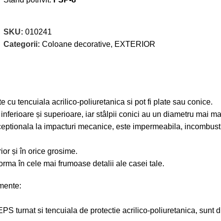
SKU:
010241
Categorii:
Coloane decorative
,
EXTERIOR
 cu tencuiala acrilico-poliuretanica si pot fi plate sau conice.
e inferioare și superioare, iar stâlpii conici au un diametru mai ma
ceptionala la impacturi mecanice, este impermeabila, incombustibi
or și în orice grosime.
forma în cele mai frumoase detalii ale casei tale.
mente:
 EPS turnat si tencuiala de protectie acrilico-poliuretanica, sunt 