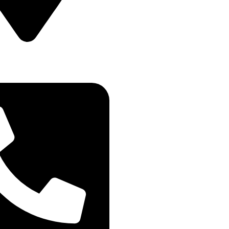
ETULUI NR 11B DROBETA
IN , MEHEDINTI