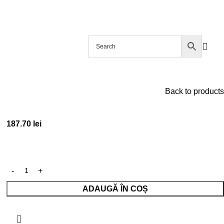
EI
webshop@filic.rs
Back to products
187.70
lei
ADAUGĂ ÎN COȘ