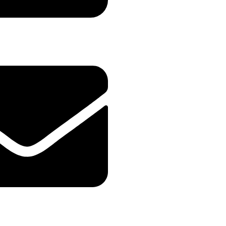
71
@yahoo.com