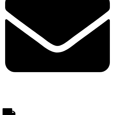
polistirenpro@yahoo.com