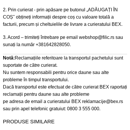
2. Prin curierat - prin apăsare pe butonul „ADĂUGAȚI ÎN
COȘ" obțineți informații despre coș cu valoare totală a
facturii, precum și cheltuielile de livrare a curieratului BEX.
3. Acord – trimiteți întrebare pe email
webshop@filic.rs
sau
sunați la număr
+381642828050
.
Notă:
Reclamațiile referitoare la transportul pachetului sunt
suportate de către curierat.
Nu suntem responsabili pentru orice daune sau alte
probleme în timpul transportului.
Dacă transportul este efectuat de către curierat BEX raportați
reclamații pentru daune sau alte probleme
pe adresa de email a curieratului BEX
reklamacije@bex.rs
sau prin apel telefonic gratuiut: 0800 3 555 000.
PRODUSE SIMILARE