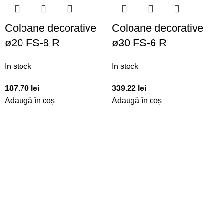
Coloane decorative
Coloane decorative
ø20 FS-8 R
ø30 FS-6 R
In stock
In stock
187.70
lei
339.22
lei
Adaugă în coș
Adaugă în coș
NAVIGARE
E-STORE
GALERIE
DESPRE NOI
DESCĂRCĂRI