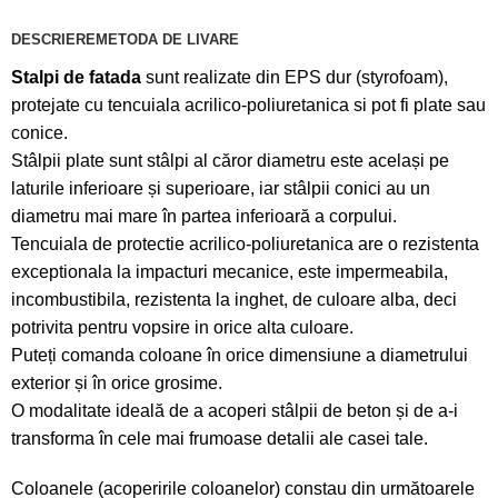
DESCRIERE
METODA DE LIVARE
Stalpi de fatada
sunt realizate din EPS dur (styrofoam),
protejate cu tencuiala acrilico-poliuretanica si pot fi plate sau
conice.
Stâlpii plate sunt stâlpi al căror diametru este același pe
laturile inferioare și superioare, iar stâlpii conici au un
diametru mai mare în partea inferioară a corpului.
Tencuiala de protectie acrilico-poliuretanica are o rezistenta
exceptionala la impacturi mecanice, este impermeabila,
incombustibila, rezistenta la inghet, de culoare alba, deci
potrivita pentru vopsire in orice alta culoare.
Puteți comanda coloane în orice dimensiune a diametrului
exterior și în orice grosime.
O modalitate ideală de a acoperi stâlpii de beton și de a-i
transforma în cele mai frumoase detalii ale casei tale.
Coloanele (acoperirile coloanelor) constau din următoarele