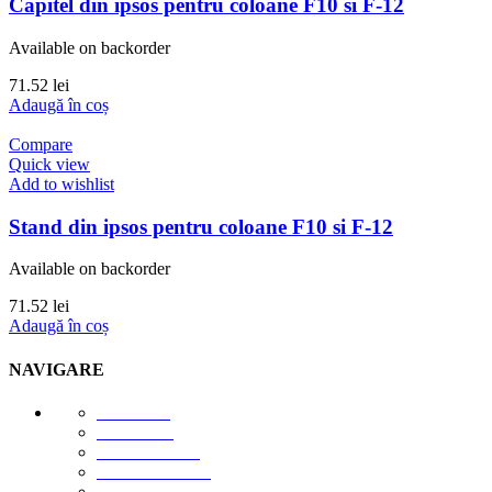
Capitel din ipsos pentru coloane F10 si F-12
Available on backorder
71.52
lei
Adaugă în coș
Compare
Quick view
Add to wishlist
Stand din ipsos pentru coloane F10 si F-12
Available on backorder
71.52
lei
Adaugă în coș
NAVIGARE
E-STORE
GALERIE
DESPRE NOI
DESCĂRCĂRI
CONTACT