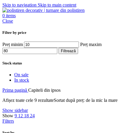
Skip to navigation
Skip to main content
0
items
Close
Filter by price
Preț minim
Preț maxim
Filtrează
Stock status
On sale
In stock
Prima pagină
Capiteli din ipsos
Afișez toate cele 9 rezultate
Sortat după preț: de la mic la mare
Show sidebar
Show
9
12
18
24
Filters
Sort by