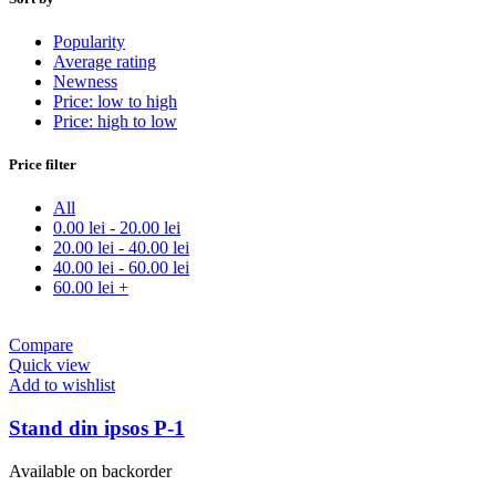
Popularity
Average rating
Newness
Price: low to high
Price: high to low
Price filter
All
0.00
lei
-
20.00
lei
20.00
lei
-
40.00
lei
40.00
lei
-
60.00
lei
60.00
lei
+
Compare
Quick view
Add to wishlist
Stand din ipsos P-1
Available on backorder