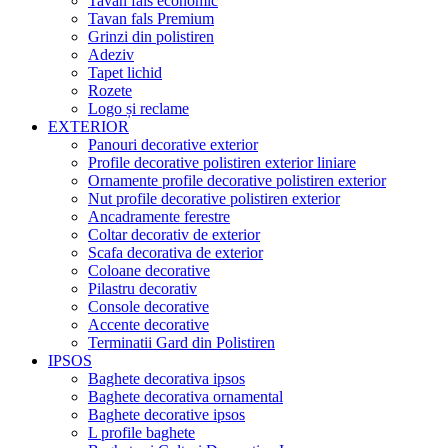
Tavan fals economic
Tavan fals Premium
Grinzi din polistiren
Adeziv
Tapet lichid
Rozete
Logo și reclame
EXTERIOR
Panouri decorative exterior
Profile decorative polistiren exterior liniare
Ornamente profile decorative polistiren exterior
Nut profile decorative polistiren exterior
Ancadramente ferestre
Coltar decorativ de exterior
Scafa decorativa de exterior
Coloane decorative
Pilastru decorativ
Console decorative
Accente decorative
Terminatii Gard din Polistiren
IPSOS
Baghete decorativa ipsos
Baghete decorativa ornamental
Baghete decorative ipsos
L profile baghete