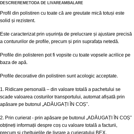
DESCRIERE
METODA DE LIVARE
AMBALARE
Profil din polistiren cu toate că are greutate mică totuși este
solid și rezistent.
Este caracterizat prin ușurința de prelucrare și ajustare precisă
a contururilor de profile, precum și prin suprafața netedă.
Profile din polisteren pot fi vopsite cu toate vopsele acrilice pe
baza de apă.
Profile decorative din polistiren sunt acologic acceptate.
1. Ridicare personală – din valoare totală a pachetului se
scade valoarea costurilor transportului, automat afișată prin
apăsare pe butonul „ADĂUGAȚI ÎN COȘ".
2. Prin curierat - prin apăsare pe butonul „ADĂUGAȚI ÎN COȘ"
obțineți informații despre coș cu valoare totală a facturii,
precum și cheltuielile de livrare a curieratului BEX.