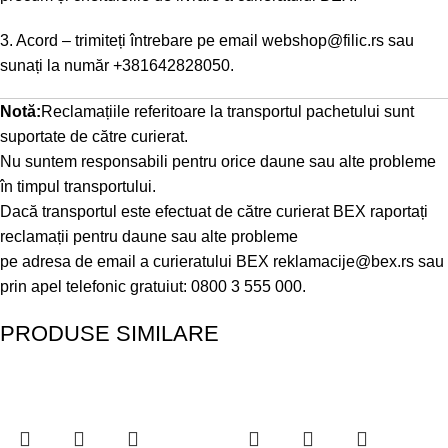
3. Acord – trimiteți întrebare pe email
webshop@filic.rs
sau
sunați la număr
+381642828050
.
Notă:
Reclamațiile referitoare la transportul pachetului sunt
suportate de către curierat.
Nu suntem responsabili pentru orice daune sau alte probleme
în timpul transportului.
Dacă transportul este efectuat de către curierat BEX raportați
reclamații pentru daune sau alte probleme
pe adresa de email a curieratului BEX
reklamacije@bex.rs
sau
prin apel telefonic gratuiut: 0800 3 555 000.
PRODUSE SIMILARE