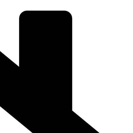
daugă un aspect sofisticat și stilizat oricărui spațiu. Fabricate din
rează perfect cu tavanele, pereții sau ușile, aducând un plus de eleganță