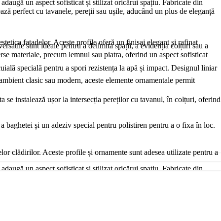
daugă un aspect sofisticat și stilizat oricărui spațiu. Fabricate din
rează perfect cu tavanele, pereții sau ușile, aducând un plus de eleganță
stetica fațadelor. Aceste profile oferă un finisaj elegant și rafinat
satile sunt ideale pentru a delimita spații, a evidenția colțuri sau a
verse materiale, precum lemnul sau piatra, oferind un aspect sofisticat
cuială specială pentru a spori rezistența la apă și impact. Designul liniar
un ambient clasic sau modern, aceste elemente ornamentale permit
e instalează ușor la intersecția pereților cu tavanul, în colțuri, oferind
a baghetei și un adeziv special pentru polistiren pentru a o fixa în loc.
lor clădirilor. Aceste profile și ornamente sunt adesea utilizate pentru a
daugă un aspect sofisticat și stilizat oricărui spațiu. Fabricate din
rează perfect cu tavanele, pereții sau ușile, aducând un plus de eleganță
ii climatice dure. După aplicare, profilele sunt acoperite cu o tencuială
re combină eleganța și modernitatea, creând interes vizual. Poți să