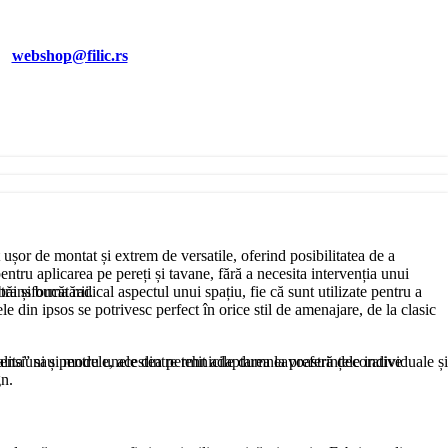
EI
webshop@filic.rs
 ușor de montat și extrem de versatile, oferind posibilitatea de a
entru aplicarea pe pereți și tavane, fără a necesita intervenția unui
băi și bucătării.
transforma radical aspectul unui spațiu, fie că sunt utilizate pentru a
le din ipsos se potrivesc perfect în orice stil de amenajare, de la clasic
avalita” sau pentru unele dintre tehnicile dumneavoastră decorative
nsiuni și modele, acestea permit adaptarea la preferințele individuale și
gn.