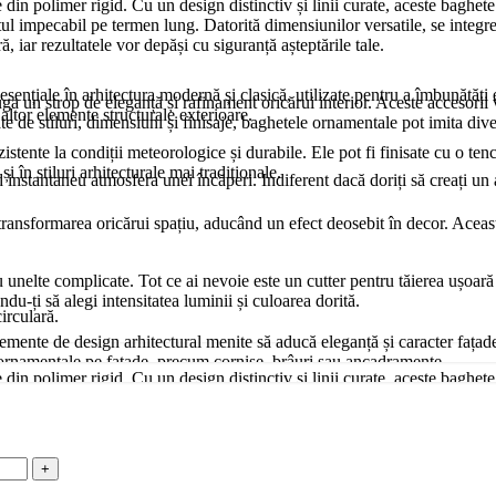
n polimer rigid. Cu un design distinctiv și linii curate, aceste baghete a
ectul impecabil pe termen lung. Datorită dimensiunilor versatile, se integ
, iar rezultatele vor depăși cu siguranță așteptările tale.
esențiale în arhitectura modernă și clasică, utilizate pentru a îmbunătăți e
un strop de eleganță și rafinament oricărui interior. Aceste accesorii ver
u altor elemente structurale exterioare.
ate de stiluri, dimensiuni și finisaje, baghetele ornamentale pot imita di
zistente la condiții meteorologice și durabile. Ele pot fi finisate cu o ten
i în stiluri arhitecturale mai tradiționale.
nd instantaneu atmosfera unei încăperi. Indiferent dacă doriți să creați 
nsformarea oricărui spațiu, aducând un efect deosebit în decor. Aceasta s
u unelte complicate. Tot ce ai nevoie este un cutter pentru tăierea ușoară 
du-ți să alegi intensitatea luminii și culoarea dorită.
irculară.
lemente de design arhitectural menite să aducă eleganță și caracter fațade
alii ornamentale pe fațade, precum cornișe, brâuri sau ancadramente.
n polimer rigid. Cu un design distinctiv și linii curate, aceste baghete a
ectul impecabil pe termen lung. Datorită dimensiunilor versatile, se integ
i rezistent la intemperii, oferind o durabilitate ridicată chiar și în condiț
, iar rezultatele vor depăși cu siguranță așteptările tale.
 la impact.
 un punct de interes vizual, dar oferi camerei tale o dimensiune unică ca