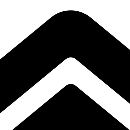
n polimer rigid. Cu un design distinctiv și linii curate, aceste baghete a
ectul impecabil pe termen lung. Datorită dimensiunilor versatile, se integ
, iar rezultatele vor depăși cu siguranță așteptările tale.