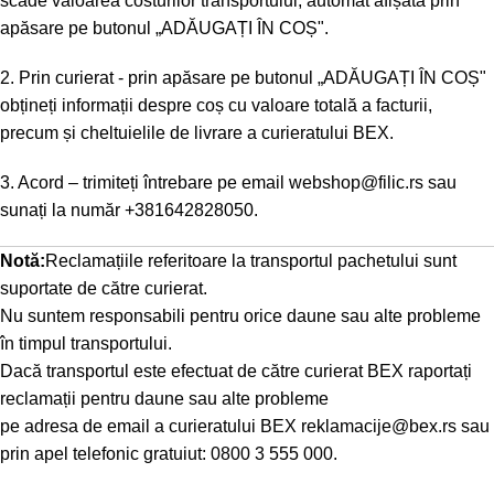
scade valoarea costurilor transportului, automat afișată prin
apăsare pe butonul „ADĂUGAȚI ÎN COȘ".
2. Prin curierat - prin apăsare pe butonul „ADĂUGAȚI ÎN COȘ"
obțineți informații despre coș cu valoare totală a facturii,
precum și cheltuielile de livrare a curieratului BEX.
3. Acord – trimiteți întrebare pe email
webshop@filic.rs
sau
sunați la număr
+381642828050
.
Notă:
Reclamațiile referitoare la transportul pachetului sunt
suportate de către curierat.
Nu suntem responsabili pentru orice daune sau alte probleme
în timpul transportului.
Dacă transportul este efectuat de către curierat BEX raportați
reclamații pentru daune sau alte probleme
pe adresa de email a curieratului BEX
reklamacije@bex.rs
sau
prin apel telefonic gratuiut: 0800 3 555 000.