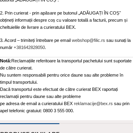
2. Prin curierat - prin apăsare pe butonul „ADĂUGAȚI ÎN COȘ"
obțineți informații despre coș cu valoare totală a facturii, precum și
cheltuielile de livrare a curieratului BEX.
3. Acord – trimiteți întrebare pe email
webshop@filic.rs
sau sunați la
număr
+381642828050
.
Notă:
Reclamațiile referitoare la transportul pachetului sunt suportate
de către curierat.
Nu suntem responsabili pentru orice daune sau alte probleme în
timpul transportului.
Dacă transportul este efectuat de către curierat BEX raportați
reclamații pentru daune sau alte probleme
pe adresa de email a curieratului BEX
reklamacije@bex.rs
sau prin
apel telefonic gratuiut: 0800 3 555 000.