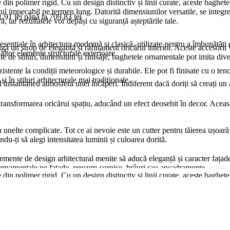
n polimer rigid. Cu un design distinctiv și linii curate, aceste baghete a
ectul impecabil pe termen lung. Datorită dimensiunilor versatile, se integ
1.91 lei până la 709.83 lei
, iar rezultatele vor depăși cu siguranță așteptările tale.
esențiale în arhitectura modernă și clasică, utilizate pentru a îmbunătăți e
un strop de eleganță și rafinament oricărui interior. Aceste accesorii ver
u altor elemente structurale exterioare.
ate de stiluri, dimensiuni și finisaje, baghetele ornamentale pot imita di
zistente la condiții meteorologice și durabile. Ele pot fi finisate cu o ten
i în stiluri arhitecturale mai tradiționale.
nd instantaneu atmosfera unei încăperi. Indiferent dacă doriți să creați 
nsformarea oricărui spațiu, aducând un efect deosebit în decor. Aceasta s
u unelte complicate. Tot ce ai nevoie este un cutter pentru tăierea ușoară 
du-ți să alegi intensitatea luminii și culoarea dorită.
lemente de design arhitectural menite să aducă eleganță și caracter fațade
alii ornamentale pe fațade, precum cornișe, brâuri sau ancadramente.
n polimer rigid. Cu un design distinctiv și linii curate, aceste baghete a
ectul impecabil pe termen lung. Datorită dimensiunilor versatile, se integ
i rezistent la intemperii, oferind o durabilitate ridicată chiar și în condiț
, iar rezultatele vor depăși cu siguranță așteptările tale.
 la impact.
 un punct de interes vizual, dar oferi camerei tale o dimensiune unică ca