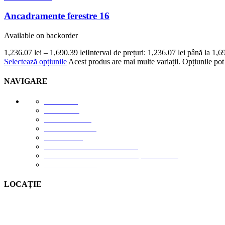
Descoperă eleganța și rafinamentul excepțional al baghetelor decorative di
polimer rigid durabil, sunt rezistente la deteriorare și își păstrează asp
Ancadramente ferestre 16
și definind spațiul într-un mod remarcabil. Instalarea este rapidă și ușoară
Vezi produsele
Available on backorder
1,236.07
lei
–
1,690.39
lei
Interval de prețuri: 1,236.07 lei până la 1,6
Logo și reclame
Selectează opțiunile
Acest produs are mai multe variații. Opțiunile pot 
NAVIGARE
E-STORE
GALERIE
DESPRE NOI
DESCĂRCĂRI
CONTACT
TERMENI DE UTILIZARE
POLITICA DE CONFIDENȚIALITATE
CONTUL MEU
LOCAȚIE