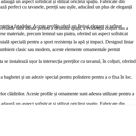
daugă un aspect sofisticat și stilizat oricărui spațiu. Fabricate din
rează perfect cu tavanele, pereții sau ușile, aducând un plus de eleganță
stetica fațadelor. Aceste profile oferă un finisaj elegant și rafinat
satile sunt ideale pentru a delimita spații, a evidenția colțuri sau a
verse materiale, precum lemnul sau piatra, oferind un aspect sofisticat
cuială specială pentru a spori rezistența la apă și impact. Designul liniar
un ambient clasic sau modern, aceste elemente ornamentale permit
e instalează ușor la intersecția pereților cu tavanul, în colțuri, oferind
a baghetei și un adeziv special pentru polistiren pentru a o fixa în loc.
lor clădirilor. Aceste profile și ornamente sunt adesea utilizate pentru a
daugă un aspect sofisticat și stilizat oricărui spațiu. Fabricate din
rează perfect cu tavanele, pereții sau ușile, aducând un plus de eleganță
ii climatice dure. După aplicare, profilele sunt acoperite cu o tencuială
re combină eleganța și modernitatea, creând interes vizual. Poți să