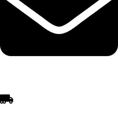
polistirenpro@yahoo.com
REGULI DE CUMPĂRARE ȘI LIVRARE