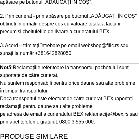
apăsare pe butonul „ADĂUGAȚI ÎN COȘ".
2. Prin curierat - prin apăsare pe butonul „ADĂUGAȚI ÎN COȘ"
obțineți informații despre coș cu valoare totală a facturii,
precum și cheltuielile de livrare a curieratului BEX.
3. Acord – trimiteți întrebare pe email
webshop@filic.rs
sau
sunați la număr
+381642828050
.
Notă:
Reclamațiile referitoare la transportul pachetului sunt
suportate de către curierat.
Nu suntem responsabili pentru orice daune sau alte probleme
în timpul transportului.
Dacă transportul este efectuat de către curierat BEX raportați
reclamații pentru daune sau alte probleme
pe adresa de email a curieratului BEX
reklamacije@bex.rs
sau
prin apel telefonic gratuiut: 0800 3 555 000.
PRODUSE SIMILARE