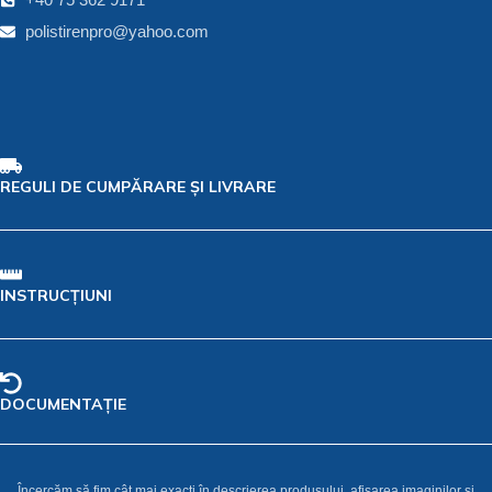
polistirenpro@yahoo.com
REGULI DE CUMPĂRARE ȘI LIVRARE
INSTRUCȚIUNI
DOCUMENTAȚIE
Încercăm să fim cât mai exacti în descrierea produsului, afișarea imaginilor și