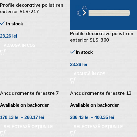
Profile decorative polistiren
exterior SLS-217
In stock
Profile decorative polistiren
23.26
lei
exterior SLS-360
ADAUGĂ ÎN COȘ
In stock
23.26
lei
ADAUGĂ ÎN COȘ
Ancadramente ferestre 7
Ancadramente ferestre 13
Available on backorder
Available on backorder
178.13
lei
–
268.17
lei
286.43
lei
–
408.35
lei
SELECTEAZĂ OPȚIUNILE
SELECTEAZĂ OPȚIUNILE