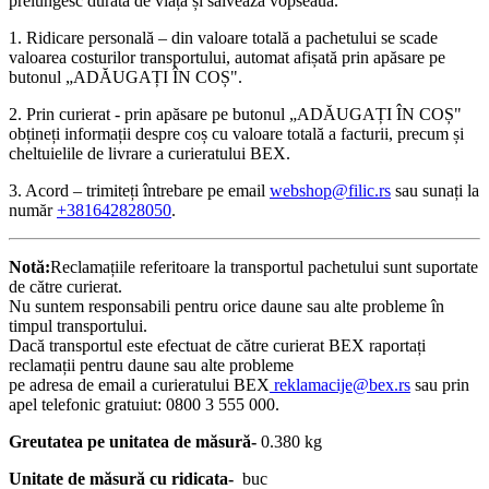
prelungesc durata de viață și salvează vopseaua.
1. Ridicare personală – din valoare totală a pachetului se scade
valoarea costurilor transportului, automat afișată prin apăsare pe
butonul „ADĂUGAȚI ÎN COȘ".
2. Prin curierat - prin apăsare pe butonul „ADĂUGAȚI ÎN COȘ"
obțineți informații despre coș cu valoare totală a facturii, precum și
cheltuielile de livrare a curieratului BEX.
3. Acord – trimiteți întrebare pe email
webshop@filic.rs
sau sunați la
număr
+381642828050
.
Notă:
Reclamațiile referitoare la transportul pachetului sunt suportate
de către curierat.
Nu suntem responsabili pentru orice daune sau alte probleme în
timpul transportului.
Dacă transportul este efectuat de către curierat BEX raportați
reclamații pentru daune sau alte probleme
pe adresa de email a curieratului BEX
reklamacije@bex.rs
sau prin
apel telefonic gratuiut: 0800 3 555 000.
Greutatea pe unitatea de măsură-
0.380 kg
Unitate de măsură cu ridicata-
buc