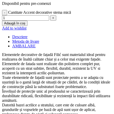
Disponibil pentru pre-comenzi
Cantitate Accent decorative stema mică
Adaugă în coș
Add to wishlist
Descriere
Metoda de livare
AMBALARE
Elementele decorative de fațadă Filić sunt materialul ideal pentru
realizarea de înaltă calitate chiar și a celor mai exigente fațade.
Elementele de fatada sunt realizate din polistiren complet pur,
acoperit cu un strat subtire, flexibil, durabil, rezistent la UV si
rezistent la intemperii acrilic-poliuretan.
Toate elementele de fațadă sunt proiectate pentru a se adapta cu
ușurință la o gamă largă de situații de pe clădiri, de la condiții ideale
de construcție până la substraturi foarte problematice.
Învelișul de protecție unic al produsului se caracterizează prin
durabilitate ridicată, flexibilitate și rezistență la impact fără utilizarea
armăturii.
Datorită bazei acrilice a stratului, care este de culoare albă,
grundurile și vopselele pe bază de apă sunt ușor de aplicat,